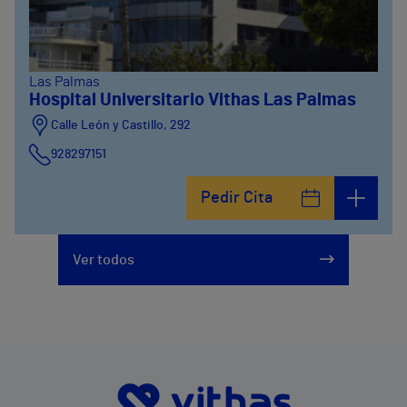
Las Palmas
Hospital Universitario Vithas Las Palmas
Calle León y Castillo, 292
928297151
Calle León y Castillo, 294
Pedir Cita
928297151
Ver todos