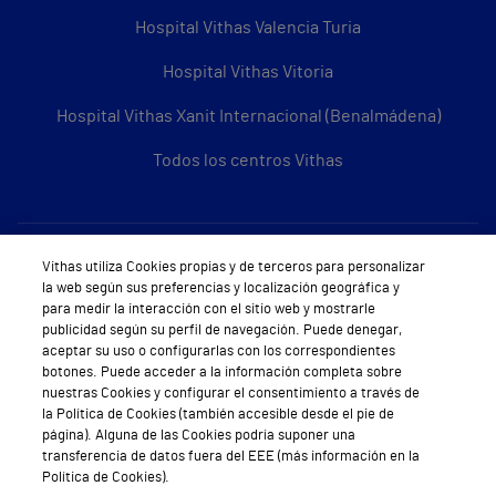
Hospital Vithas Valencia Turia
Hospital Vithas Vitoria
Hospital Vithas Xanit Internacional (Benalmádena)
Todos los centros Vithas
Sobre Vithas
Vithas utiliza Cookies propias y de terceros para personalizar
la web según sus preferencias y localización geográfica y
Quiénes somos
para medir la interacción con el sitio web y mostrarle
publicidad según su perfil de navegación. Puede denegar,
Trabajar en Vithas
aceptar su uso o configurarlas con los correspondientes
botones. Puede acceder a la información completa sobre
Teléfono Cita Médica
nuestras Cookies y configurar el consentimiento a través de
la Política de Cookies (también accesible desde el pie de
Teléfono Atención al Cliente
página). Alguna de las Cookies podría suponer una
transferencia de datos fuera del EEE (más información en la
Política de seguridad y salud en el trabajo
Política de Cookies).