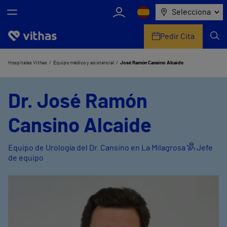
Selecciona
Pedir Cita
Nosotros
Hospitales Vithas
Equipo médico y asistencial
José Ramón Cansino Alcaide
Centros
Dr. José Ramón
Servicios de salud
Cansino Alcaide
Equipo médico y asistencial
Equipo de Urología del Dr. Cansino en La Milagrosa
Jefe
de equipo
Información útil
Comunicación