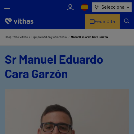
Selecciona
Pedir Cita
Nosotros
Hospitales Vithas
Equipo médico y asistencial
Manuel Eduardo Cara Garzón
Centros
Sr Manuel Eduardo
Servicios de salud
Cara Garzón
Equipo médico y asistencial
Información útil
Comunicación