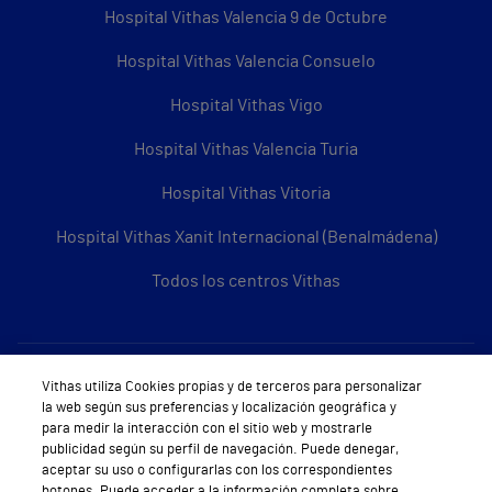
Hospital Vithas Valencia 9 de Octubre
Hospital Vithas Valencia Consuelo
Hospital Vithas Vigo
Hospital Vithas Valencia Turia
Hospital Vithas Vitoria
Hospital Vithas Xanit Internacional (Benalmádena)
Todos los centros Vithas
Sobre Vithas
Vithas utiliza Cookies propias y de terceros para personalizar
la web según sus preferencias y localización geográfica y
Quiénes somos
para medir la interacción con el sitio web y mostrarle
publicidad según su perfil de navegación. Puede denegar,
Trabajar en Vithas
aceptar su uso o configurarlas con los correspondientes
botones. Puede acceder a la información completa sobre