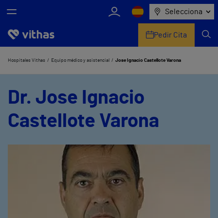
Selecciona
Pedir Cita
Nosotros
Hospitales Vithas
Equipo médico y asistencial
Jose Ignacio Castellote Varona
Centros
Dr. Jose Ignacio
Servicios de salud
Castellote Varona
Equipo médico y asistencial
Información útil
Comunicación