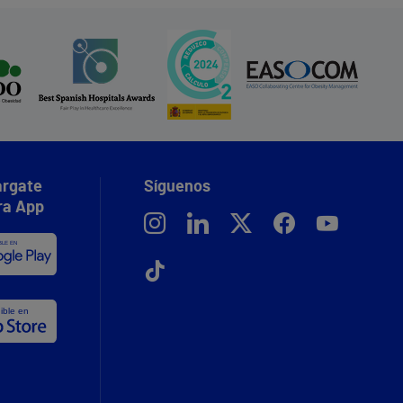
rgate
Síguenos
ra App