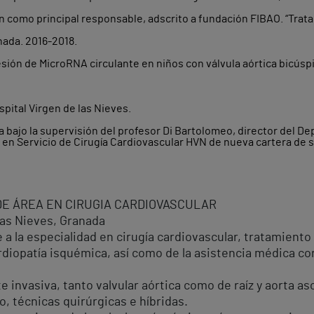
n como principal responsable, adscrito a fundación FIBAO. “Trata
nada. 2016-2018.
ión de MicroRNA circulante en niños con válvula aórtica bicúspid
spital Virgen de las Nieves.
ta bajo la supervisión del profesor Di Bartolomeo, director del 
n en Servicio de Cirugía Cardiovascular HVN de nueva cartera de 
DE ÁREA EN CIRUGIA CARDIOVASCULAR
las Nieves, Granada
 a la especialidad en cirugía cardiovascular, tratamiento 
cardiopatía isquémica, así como de la asistencia médica c
 invasiva, tanto valvular aórtica como de raíz y aorta a
co, técnicas quirúrgicas e híbridas.