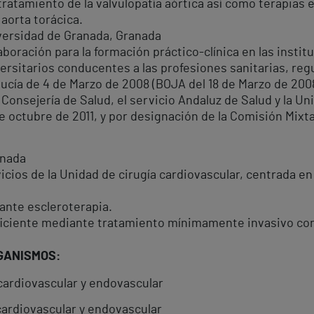
 tratamiento de la valvulopatía aórtica así como terapias
 aorta torácica.
ersidad de Granada, Granada
boración para la formación práctico-clínica en las institu
ersitarios conducentes a las profesiones sanitarias, regu
ucía de 4 de Marzo de 2008 (BOJA del 18 de Marzo de 2008)
Consejería de Salud, el servicio Andaluz de Salud y la Un
de octubre de 2011, y por designación de la Comisión Mixta
anada
icios de la Unidad de cirugía cardiovascular, centrada en 
ante escleroterapia.
uficiente mediante tratamiento mínimamente invasivo con
GANISMOS:
cardiovascular y endovascular
cardiovascular y endovascular