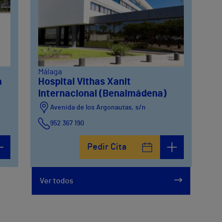
Málaga
a
Hospital Vithas Xanit
Internacional (Benalmádena)
Avenida de los Argonautas, s/n
952 367 190
Avenida del Cosmo , 4
Pedir Cita
952 56 19 51
Ver todos