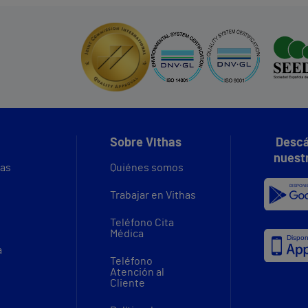
Sobre Vithas
Descá
nuest
vas
Quiénes somos
Trabajar en Vithas
Teléfono Cita
Médica
a
Teléfono
Atención al
Cliente