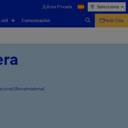
Área Privada
Selecciona
 útil
Comunicación
Pedir Cita
era
nacional (Benalmádena)