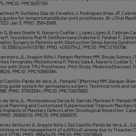
875; PMCID: PMC9267130.
artínez M, Guiñales Díaz de Cevallos J, Rodriguez Arias JP, Cebri
g guides for temporomandibular joint prostheses. Br J Oral Maxil
2022 Jan 3. PMID: 35643568.
n S, Bravo Quelle N, Navarro Cuéllar I, López López A, Cebrián Ca
 P, Tousidonis Rial M, Dell'Aversana Orabona G, Falahat F, Zamor
athic Surgery in Patients with Obstructive Sleep Apnea Syndrom
oi: 10.3390/jcm14113780. PMID: 40507542; PMCID: PMC12155796.
 Carretero JL, Aragón Niño Í, Pampín Martínez MM, Borjas Gómez JT
tes Fernández-Micheltorena P, Pérez Sala Á, Navarro Cuéllar C. V
 with Stock TMJ Prostheses: Pilot Study. Medicina (Kaunas). 20
99626; PMCID: PMC10890384.
l Castillo-Pardo de Vera JL, Pampín[1]Martinez MM, Barajas-Blan
ing guide system for genioplasty surgery. Technical note and cas
60896. PMID: 37933394; PMCID: PMC10625682.
do de Vera JL, Montesdeoca García N, Garrido Martínez P, Pampín M
urgical Planning and Customized Subperiosteal Titanium Maxillary 
Implants of Maxillary Defects after Oncological Resection: Case
4. PMID: 35956210; PMCID: PMC9369575.
érrez Venturini A, Aragón Niño I, Del Castillo Pardo de Vera JL, C
rinting in the management of a difficult airway due to Treacher
/anr3.12290. PMID: 38645478; PMCID: PMC11026849.