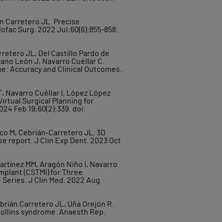
án Carretero JL. Precise
lofac Surg. 2022 Jul;60(6):855-858.
rretero JL, Del Castillo Pardo de
ano León J, Navarro Cuéllar C.
e: Accuracy and Clinical Outcomes.
, Navarro Cuéllar I, López López
irtual Surgical Planning for
24 Feb 19;60(2):339. doi:
co M, Cebrián-Carretero JL. 3D
e report. J Clin Exp Dent. 2023 Oct
artínez MM, Aragón Niño I, Navarro
Implant (CSTMI) for Three
 Series. J Clin Med. 2022 Aug
ebrián Carretero JL, Uña Orejón R.
 Collins syndrome. Anaesth Rep.