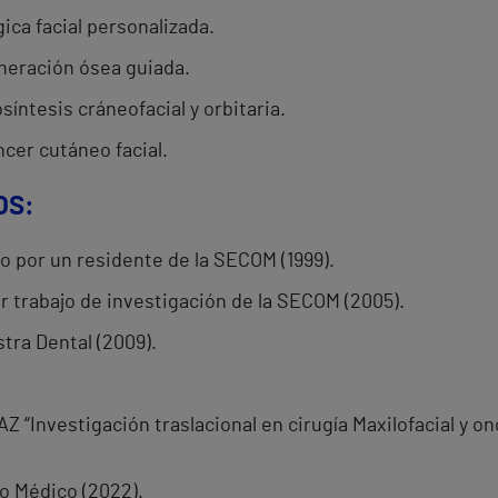
ica facial personalizada.
neración ósea guiada.
osíntesis cráneofacial y orbitaria.
cer cutáneo facial.
OS:
to por un residente de la SECOM (1999).
or trabajo de investigación de la SECOM (2005).
stra Dental (2009).
Z “Investigación traslacional en cirugía Maxilofacial y on
o Médico (2022).