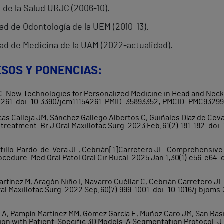
 de la Salud URJC (2006-10).
ad de Odontología de la UEM (2010-13).
tad de Medicina de la UAM (2022-actualidad).
SOS Y PONENCIAS:
 C. New Technologies for Personalized Medicine in Head and Nec
:4261. doi: 10.3390/jcm11154261. PMID: 35893352; PMCID: PMC93299
cas Calleja JM, Sánchez Gallego Albertos C, Guiñales Díaz de Ceva
treatment. Br J Oral Maxillofac Surg. 2023 Feb;61(2):181-182. doi
astillo-Pardo-de-Vera JL, Cebrián[1]Carretero JL. Comprehensi
ocedure. Med Oral Patol Oral Cir Bucal. 2025 Jan 1;30(1):e56-e64.
artínez M, Aragón Niño I, Navarro Cuéllar C, Cebrián Carretero JL
al Maxillofac Surg. 2022 Sep;60(7):999-1001. doi: 10.1016/j.bjoms
i A, Pampín Martínez MM, Gómez García E, Muñoz Caro JM, San Basil
ion with Patient-Specific 3D Models-A Segmentation Protocol. J C