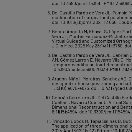
doi: 10.3390/jcm11133591. PMID: 35806
Del Castillo Pardo de Vera JL, Pampín M
modification of surgical and positionin
doi: 10.1016/j.bjoms.2021.12.056. Epub 
Benito Anguita M, Khayat S, López Martí
Vera JL, Montes Fernández-Micheltorena
Virtual Guided and Customized Orthogn
J Clin Med. 2025 May 28;14(11):3780. d
Del Castillo Pardo de Vera JL, Cebrián
AM, Gómez Larren E, Navarro Vila C, Mon
Temporomandibular Joint Reconstruction
10.3390/medicina60020339. PMID: 383
Aragón-Niño Í, Moreiras-Sanchez ÁD, De
designed in-house positioning and cutt
1;15(10):e870-e873. doi: 10.4317/jced.
Cebrián Carretero JL, Del Castillo Par
Cuéllar I, Navarro Cuéllar C. Virtual S
Dimensional Reconstruction and Dental 
6;11(15):4594. doi: 10.3390/jcm1115459
Trincado Cobos M, Tapia Salinas B, Guti
The application of three-dimensional p
2024 Apr 18;12(1):e12290. doi: 10.1002