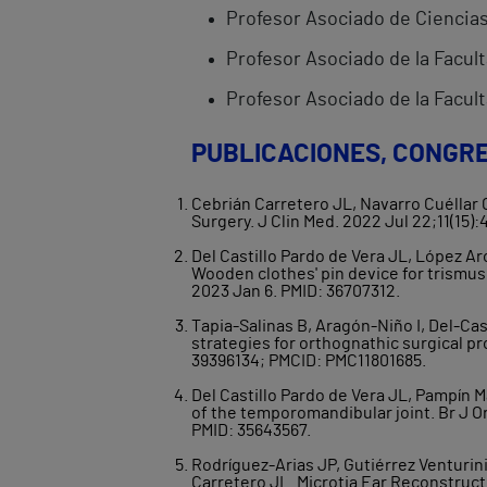
Profesor Asociado de Ciencias
Profesor Asociado de la Facult
Profesor Asociado de la Facul
PUBLICACIONES, CONGRE
Cebrián Carretero JL, Navarro Cuéllar
Surgery. J Clin Med. 2022 Jul 22;11(15)
Del Castillo Pardo de Vera JL, López Ar
Wooden clothes' pin device for trismus 
2023 Jan 6. PMID: 36707312.
Tapia-Salinas B, Aragón-Niño I, Del-C
strategies for orthognathic surgical pr
39396134; PMCID: PMC11801685.
Del Castillo Pardo de Vera JL, Pampín M
of the temporomandibular joint. Br J Or
PMID: 35643567.
Rodríguez-Arias JP, Gutiérrez Venturin
Carretero JL. Microtia Ear Reconstruct