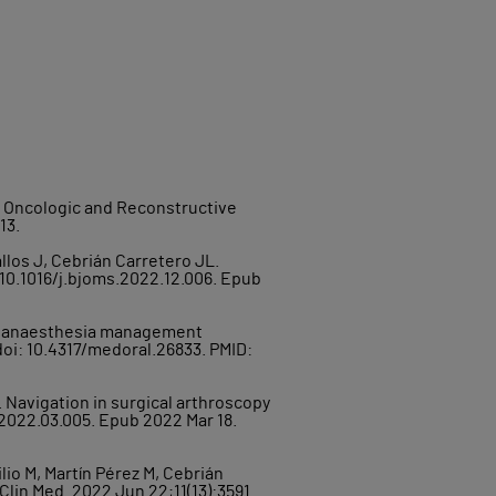
k Oncologic and Reconstructive
13.
llos J, Cebrián Carretero JL.
: 10.1016/j.bjoms.2022.12.006. Epub
ve anaesthesia management
 doi: 10.4317/medoral.26833. PMID:
. Navigation in surgical arthroscopy
.2022.03.005. Epub 2022 Mar 18.
io M, Martín Pérez M, Cebrián
lin Med. 2022 Jun 22;11(13):3591.