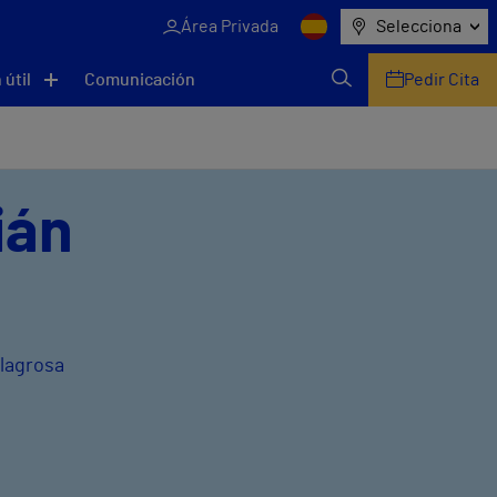
Área Privada
Selecciona
 útil
Comunicación
Pedir Cita
ián
ilagrosa