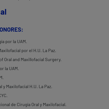
al
HONORES:
ía por la UAM.
axilofacial por el H.U. La Paz.
f Oral and Maxillofacial Surgery.
or la UAM.
M.
l y Maxilofacial H.U. La Paz.
CYC.
onal de Cirugía Oral y Maxilofacial.