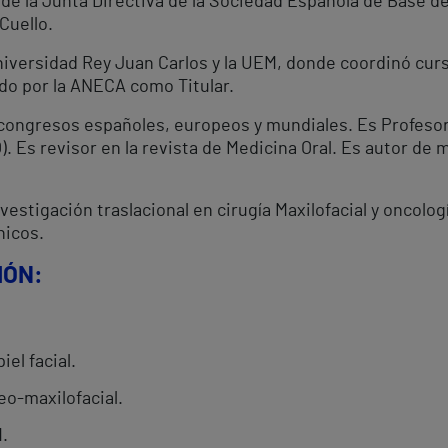
de la Junta Directiva de la Sociedad Española de Base d
Cuello.
niversidad Rey Juan Carlos y la UEM, donde coordinó cur
ado por la ANECA como Titular.
n congresos españoles, europeos y mundiales. Es Profesor
. Es revisor en la revista de Medicina Oral. Es autor de 
vestigación traslacional en cirugía Maxilofacial y oncologí
nicos.
IÓN:
el facial.
eo-maxilofacial.
M.