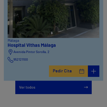
Málaga
Hospital Vithas Málaga
Avenida Pintor Sorolla, 2
952121100
Calle De la Era , 6
Pedir Cita
952121100
Avenida Pintor Sorolla, 2
Ver todos
635319819