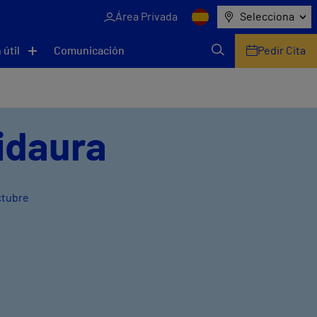
Área Privada
Selecciona
 útil
Comunicación
Pedir Cita
Ridaura
ctubre