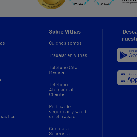
Sobre Vithas
Descá
nuest
vas
Quiénes somos
Trabajar en Vithas
Teléfono Cita
Médica
a
Teléfono
Atención al
Cliente
Política de
seguridad y salud
thas Las
en el trabajo
Conoce a
Supervita