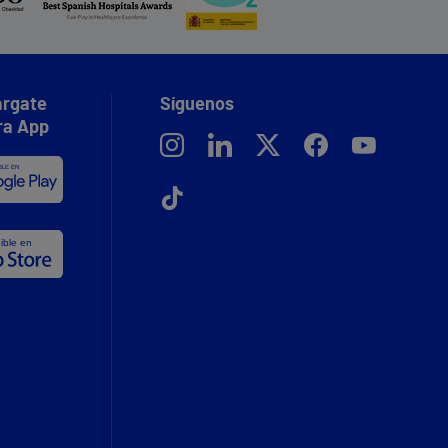
rgate
Síguenos
ra App