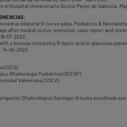
pital Comarcal de Vinaroz, Abril 2018 - Abril 2019
n el Hospital Universitario Doctor Peset de Valencia. May
PONENCIAS:
nosed as bilateral VI nerve palsy. Pediatrics & Neonatolo
ge after medial rectus recession: case report and review
. 16-07-2022
 with a formula containing R-lipoic acid in glaucoma patie
r. 14-05-2020
ía (SEO)
ía y Oftalmología Pediátrica (SEEOP)
omunidad Valenciana (SOCV)
stigación Oftalmológica Santiago Grisolia acreditado por