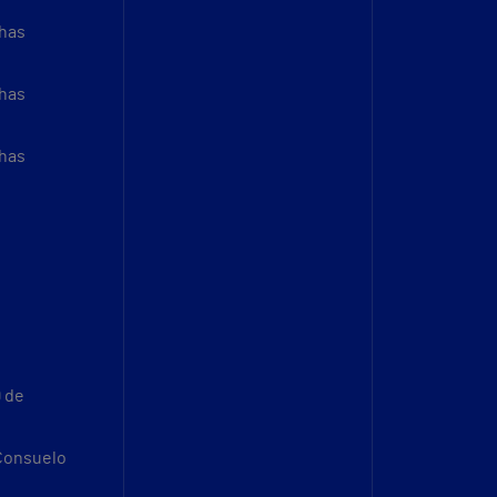
thas
thas
thas
9 de
 Consuelo