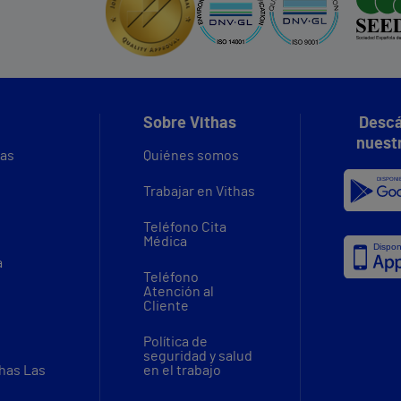
Sobre Vithas
Descá
nuest
vas
Quiénes somos
Trabajar en Vithas
Teléfono Cita
Médica
a
Teléfono
Atención al
Cliente
Política de
seguridad y salud
thas Las
en el trabajo