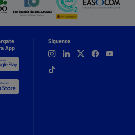
rgate
Síguenos
ra App