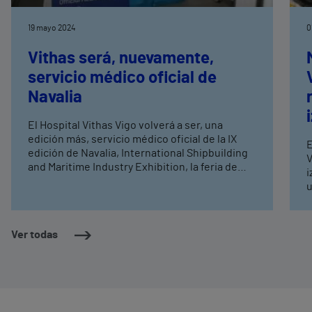
19 mayo 2024
0
Vithas será, nuevamente,
servicio médico oficial de
Navalia
El Hospital Vithas Vigo volverá a ser, una
edición más, servicio médico oficial de la IX
E
edición de Navalia, International Shipbuilding
V
and Maritime Industry Exhibition, la feria de
i
construcción naval e industria marítima que se
u
celebra en Vigo cada dos años y que abrirá sus
e
puertas el próximo martes en el recinto ferial
5
de Vigo, el Ifevi.
d
Ver todas
p