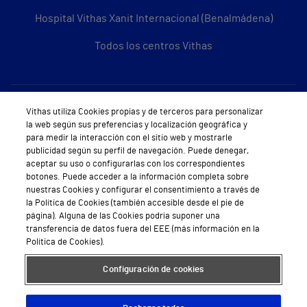
Hospital Vithas Xanit Internacional (Benalmádena)
Todos los centros Vithas
Sobre Vithas
Vithas utiliza Cookies propias y de terceros para personalizar
la web según sus preferencias y localización geográfica y
Quiénes somos
para medir la interacción con el sitio web y mostrarle
publicidad según su perfil de navegación. Puede denegar,
Trabajar en Vithas
aceptar su uso o configurarlas con los correspondientes
botones. Puede acceder a la información completa sobre
Teléfono Cita Médica
nuestras Cookies y configurar el consentimiento a través de
la Política de Cookies (también accesible desde el pie de
Teléfono Atención al Cliente
página). Alguna de las Cookies podría suponer una
transferencia de datos fuera del EEE (más información en la
Política de seguridad y salud en el trabajo
Política de Cookies).
Conoce a Supervita
Configuración de cookies