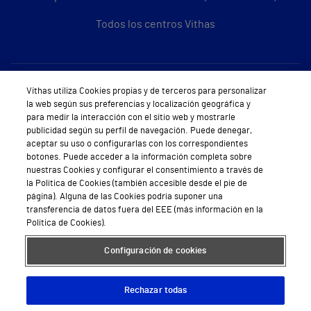
Todos los centros Vithas
Sobre Vithas
Vithas utiliza Cookies propias y de terceros para personalizar
la web según sus preferencias y localización geográfica y
Quiénes somos
para medir la interacción con el sitio web y mostrarle
publicidad según su perfil de navegación. Puede denegar,
Trabajar en Vithas
aceptar su uso o configurarlas con los correspondientes
botones. Puede acceder a la información completa sobre
Teléfono Cita Médica
nuestras Cookies y configurar el consentimiento a través de
la Política de Cookies (también accesible desde el pie de
Teléfono Atención al Cliente
página). Alguna de las Cookies podría suponer una
transferencia de datos fuera del EEE (más información en la
Política de seguridad y salud en el trabajo
Política de Cookies).
Conoce a Supervita
Configuración de cookies
Rechazar todas
Aviso Legal
Política de cookies
Política de privacidad
Mapa web
Protección de datos