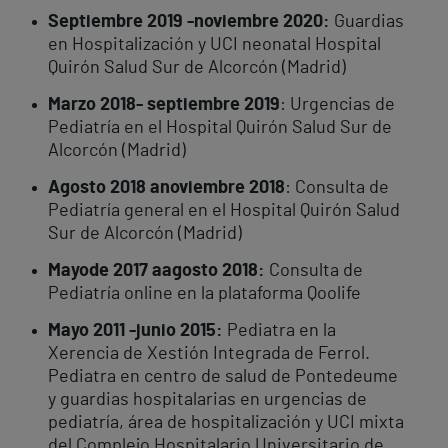
Septiembre
2019
-
noviembre
2020:
Guardias
en Hospitalización y UCI neonatal Hospital
Quirón Salud Sur de Alcorcón (Madrid)
Marzo 2018- septiembre 2019
: Urgencias de
Pediatría en el Hospital Quirón Salud Sur de
Alcorcón (Madrid)
Agosto
2018
a
noviembre
2018
: Consulta de
Pediatría general en el Hospital Quirón Salud
Sur de Alcorcón (Madrid)
Mayo
de
2017
a
agosto
2018:
Consulta de
Pediatría online en la plataforma Qoolife
Mayo
2011
-
junio
2015:
Pediatra en la
Xerencia de Xestión Integrada de Ferrol.
Pediatra en centro de salud de Pontedeume
y guardias hospitalarias en urgencias de
pediatría, área de hospitalización y UCI mixta
del Complejo Hospitalario Universitario de