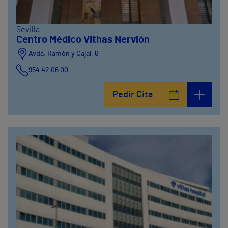
Sevilla
Centro Médico Vithas Nervión
Avda. Ramón y Cajal, 6
954 42 06 00
Pedir Cita