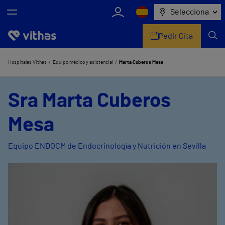
Selecciona
Pedir Cita
Nosotros
Hospitales Vithas
Equipo médico y asistencial
Marta Cuberos Mesa
Centros
Sra Marta Cuberos
Servicios de salud
Mesa
Equipo médico y asistencial
Equipo ENDOCM de Endocrinología y Nutrición en Sevilla
Información útil
Comunicación