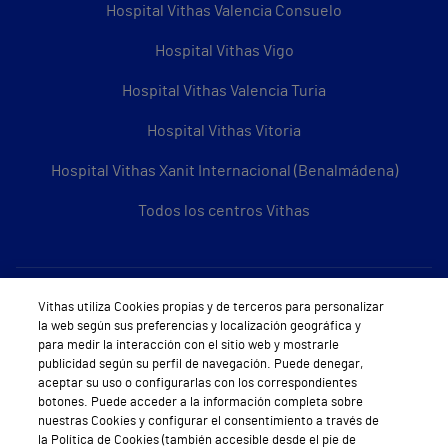
Hospital Vithas Valencia Consuelo
Hospital Vithas Vigo
Hospital Vithas Valencia Turia
Hospital Vithas Vitoria
Hospital Vithas Xanit Internacional (Benalmádena)
Todos los centros Vithas
Sobre Vithas
Vithas utiliza Cookies propias y de terceros para personalizar
la web según sus preferencias y localización geográfica y
Quiénes somos
para medir la interacción con el sitio web y mostrarle
publicidad según su perfil de navegación. Puede denegar,
Trabajar en Vithas
aceptar su uso o configurarlas con los correspondientes
botones. Puede acceder a la información completa sobre
Teléfono Cita Médica
nuestras Cookies y configurar el consentimiento a través de
la Política de Cookies (también accesible desde el pie de