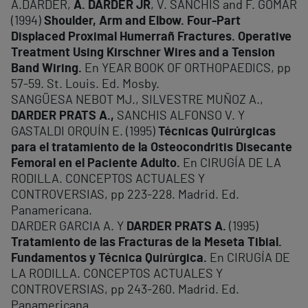
A.DARDER,
A. DARDER JR
, V. SANCHÍS and F. GOMAR
(1994)
Shoulder, Arm and Elbow. Four-Part
Displaced Proximal Humerrañ Fractures. Operative
Treatment Using Kirschner Wires and a Tension
Band Wiring.
En YEAR BOOK OF ORTHOPAEDICS, pp
57-59. St. Louis. Ed. Mosby.
SANGÜESA NEBOT MJ., SILVESTRE MUÑOZ A.,
DARDER PRATS A.,
SANCHIS ALFONSO V. Y
GASTALDI ORQUÍN E. (1995)
Técnicas Quirúrgicas
para el tratamiento de la Osteocondritis Disecante
Femoral en el Paciente Adulto.
En CIRUGÍA DE LA
RODILLA. CONCEPTOS ACTUALES Y
CONTROVERSIAS, pp 223-228. Madrid. Ed.
Panamericana.
DARDER GARCIA A. Y
DARDER PRATS A.
(1995)
Tratamiento de las Fracturas de la Meseta Tibial.
Fundamentos y Técnica Quirúrgica.
En CIRUGÍA DE
LA RODILLA. CONCEPTOS ACTUALES Y
CONTROVERSIAS, pp 243-260. Madrid. Ed.
Panamericana.