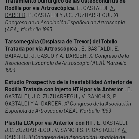
Tratamiento Quirúrgico de las Osteocondritis de
Rodilla por vía Artroscópica.
E. GASTALDI,
A.
DARDER
, P. GASTALDI Y J.C. ZUZUARREGUI.
XI
Congreso de la Asociación Española de Artroscopia
(AEA), Marbella 1993
Tarsomegalia (Displasia de Trevor) del Tobillo
Tratada por vía Artroscópica .
E. GASTALDI, E.
BAIXAULI, J. GASCÓ Y
A. DARDER
.
XI Congreso de la
Asociación Española de Artroscopia (AEA), Marbella
1993
Estudio Prospectivo de la Inestabilidad Anterior de
Rodilla Tratada con Injerto HTH por vía Anterior .
E.
GASTALDI, J.C. ZUZUARREGUI, V. SANCHÍS, P.
GASTALDI Y
A. DARDER
.
XI Congreso de la Asociación
Española de Artroscopia (AEA), Marbella 1993
Plastia LCA por vía Anterior con HT .
E. GASTALDI,
J.C. ZUZUARREGUI, V. SANCHÍS, P. GASTALDI Y
A.
DARDER
.
III Congreso de la Asociación Española de