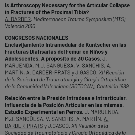
Is Arthroscopy Necessary for the Articular Collapse
in Fractures of the Proximal Tibia?
A. DARDER
.
Mediterranean Trauma Symposium (MTS),
Valencia 2010
CONGRESOS NACIONALES
Enclavijamiento Intramedular de Kuntscher en las
Fracturas Diafisárias del Fémur en Niños y
Adolescentes. A proposito de 30 Casos.
J.
MARUENDA, M.J. SANGÜESA, V. SANCHIS, A.
MARTÍN,
A. DARDER-PRATS
y J.GASCÓ.
XII Reunión
de la Sociedad de Traumatología y Cirugía Ortopédica
de la Comunidad Valenciana (SOTOCAV), Castellón 1989
Relación entre la Presión Intraósea e Intrarticular.
Influencia de la Posición Articular en las mismas.
Estudio Experimental en Perros.
J. MARUENDA,
M.J. SANGÜESA, V. SANCHIS, A. MARTÍN,
A.
DARDER-PRATS
y J.GASCÓ.
XII Reunión de la
Sociedad de Traumatología y Cirugía Ortopédica de la