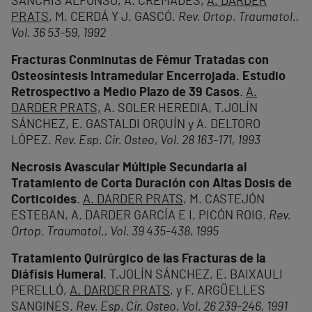
SANCHIS ALFONSO, A. CREMADES,
A. DARDER
PRATS
, M. CERDÁ Y J. GASCÓ.
Rev. Ortop. Traumatol.,
Vol. 36 53-59, 1992
Fracturas Conminutas de Fémur Tratadas con
Osteosíntesis Intramedular Encerrojada. Estudio
Retrospectivo a Medio Plazo de 39 Casos
.
A.
DARDER PRATS,
A. SOLER HEREDIA, T.JOLÍN
SÁNCHEZ, E. GASTALDI ORQUÍN y A. DELTORO
LÓPEZ.
Rev. Esp. Cir. Osteo, Vol. 28 163-171, 1993
Necrosis Avascular Múltiple Secundaria al
Tratamiento de Corta Duración con Altas Dosis de
Corticoides
.
A. DARDER PRATS
, M. CASTEJÓN
ESTEBAN, A. DARDER GARCÍA E I. PICÓN ROIG.
Rev.
Ortop. Traumatol., Vol. 39 435-438, 1995
Tratamiento Quirúrgico de las Fracturas de la
Diáfisis Humeral
. T.JOLÍN SÁNCHEZ, E. BAIXAULI
PERELLÓ,
A. DARDER PRATS
, y F. ARGÜELLES
SANGINES.
Rev. Esp. Cir. Osteo, Vol. 26 239-246, 1991