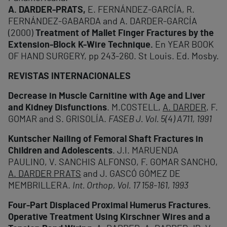
A. DARDER-PRATS,
E. FERNÁNDEZ-GARCÍA, R.
FERNÁNDEZ-GABARDA and A. DARDER-GARCÍA
(2000)
Treatment of Mallet Finger Fractures by the
Extension-Block K-Wire Technique.
En YEAR BOOK
OF HAND SURGERY, pp 243-260. St Louis. Ed. Mosby.
REVISTAS INTERNACIONALES
Decrease in Muscle Carnitine with Age and Liver
and Kidney Disfunctions
. M.COSTELL,
A. DARDER
, F.
GOMAR and S. GRISOLÍA.
FASEB J. Vol. 5(4) A711, 1991
Kuntscher Nailing of Femoral Shaft Fractures in
Children and Adolescents
. J.I. MARUENDA
PAULINO, V. SANCHIS ALFONSO, F. GOMAR SANCHO,
A. DARDER PRATS
and J. GASCÓ GÓMEZ DE
MEMBRILLERA.
Int. Orthop, Vol. 17 158-161, 1993
Four-Part Displaced Proximal Humerus Fractures.
Operative Treatment Using Kirschner Wires and a