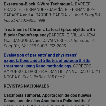
Extension-Block K-Wire Technique
A. DARDER-
PRATS
, E. FERNÁNDEZ-GARCÍA, R. FERNÁNDEZ-
GABARDA and A. DARDER-GARCÍA.
J. Hand. Surg (Br),
Vol. 23-B 802-805, 1998
Treatment of Chronic Lateral Epicondylitis with
Bipolar Radiofrequency
DARDER,
E. VILLANUEVA,
M.J. SANGÜESA and C. VALVERDE.
J. Bone. Joint
Surg. (Br). Vol. 88B SUPP I 132, 2006
Evaluation of patients' and physicians'
expectations and attributes of osteoarthritis
treatment using Kano methodology.
CORDERO-
AMPUERO J,
DARDER A
, SANTILLANA J, CALOTO MT,
NOCEA G.
Qual Life Res. 2011 Dec 2.
REVISTAS NACIONALES
Calcinosis Tumoral. Aportación de dos nuevos
Casos, uno de ellos Asociado a Polimiositis
. V.