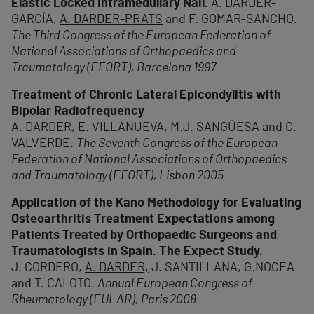
Elastic Locked Intramedullary Nail.
A. DARDER-
GARCÍA,
A. DARDER-PRATS
and F. GOMAR-SANCHO.
The Third Congress of the European Federation of
National Associations of Orthopaedics and
Traumatology (EFORT), Barcelona 1997
Treatment of Chronic Lateral Epicondylitis with
Bipolar Radiofrequency
A. DARDER,
E. VILLANUEVA, M.J. SANGÜESA and C.
VALVERDE.
The Seventh Congress of the European
Federation of National Associations of Orthopaedics
and Traumatology (EFORT), Lisbon 2005
Application of the Kano Methodology for Evaluating
Osteoarthritis Treatment Expectations among
Patients Treated by Orthopaedic Surgeons and
Traumatologists in Spain. The Expect Study.
J. CORDERO,
A. DARDER,
J. SANTILLANA, G.NOCEA
and T. CALOTO.
Annual European Congress of
Rheumatology (EULAR), Paris 2008