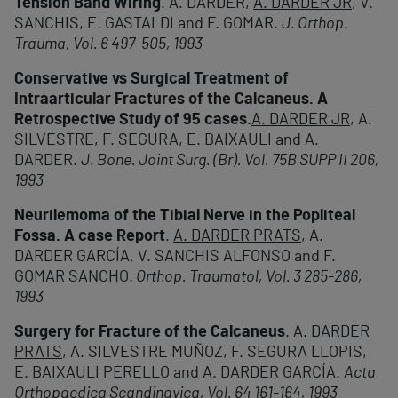
Tension Band Wiring
. A. DARDER,
A. DARDER JR
, V.
SANCHIS, E. GASTALDI and F. GOMAR.
J. Orthop.
Trauma, Vol. 6 497-505, 1993
Conservative vs Surgical Treatment of
Intraarticular Fractures of the Calcaneus. A
Retrospective Study of 95 cases.
A. DARDER JR
, A.
SILVESTRE, F. SEGURA, E. BAIXAULI and A.
DARDER.
J. Bone. Joint Surg. (Br). Vol. 75B SUPP II 206,
1993
Neurilemoma of the Tibial Nerve in the Popliteal
Fossa. A case Report
.
A. DARDER PRATS
, A.
DARDER GARCÍA, V. SANCHIS ALFONSO and F.
GOMAR SANCHO.
Orthop. Traumatol, Vol. 3 285-286,
1993
Surgery for Fracture of the Calcaneus
.
A. DARDER
PRATS
, A. SILVESTRE MUÑOZ, F. SEGURA LLOPIS,
E. BAIXAULI PERELLO and A. DARDER GARCÍA.
Acta
Orthopaedica Scandinavica, Vol. 64 161-164, 1993