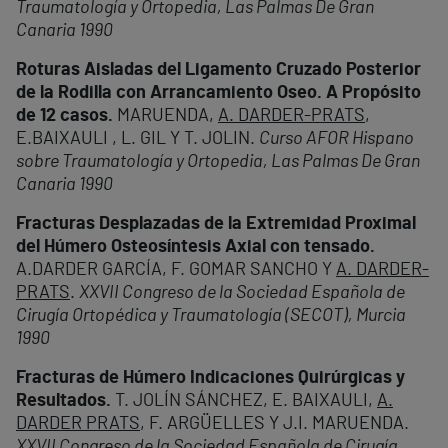
Traumatología y Ortopedia, Las Palmas De Gran
Canaria 1990
Roturas Aisladas del Ligamento Cruzado Posterior
de la Rodilla con Arrancamiento Oseo. A Propósito
de 12 casos.
MARUENDA,
A. DARDER-PRATS
,
E.BAIXAULI , L. GIL Y T. JOLIN.
Curso AFOR Hispano
sobre Traumatología y Ortopedia, Las Palmas De Gran
Canaria 1990
Fracturas Desplazadas de la Extremidad Proximal
del Húmero Osteosíntesis Axial con tensado.
A.DARDER GARCÍA, F. GOMAR SANCHO Y
A. DARDER-
PRATS
.
XXVII Congreso de la Sociedad Española de
Cirugía Ortopédica y Traumatología (SECOT), Murcia
1990
Fracturas de Húmero Indicaciones Quirúrgicas y
Resultados.
T. JOLÍN SÁNCHEZ, E. BAIXAULI,
A.
DARDER PRATS
, F. ARGÜELLES Y J.I. MARUENDA.
XXVII Congreso de la Sociedad Española de Cirugía