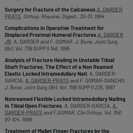
Surgery for Fracture of the Calcaneus.
A. DARDER
PRATS
.
Orthop. Rheuma. Digest.. 30-31, 1994
Complications in Operative Treatment for
Displaced Proximal Humeral Fractures.
A. DARDER
JR
, A. DARDER and F. GOMAR.
J. Bone. Joint Surg.
(Br). Vol. 77B SUPP II 146, 1995
Analysis of Fracture Healing in Unstable Tibial
Shaft Fractures. The Effect of a Non Reamed
Elastic Locked Intramedullary Nail.
A. DARDER-
GARCÍA,
A. DARDER-PRATS
and F. GOMAR-SANCHO.
J. Bone. Joint Surg. (Br). Vol. 79B SUPP II 235, 1997
Nonreamed Flexible Locked Intramedullary Nailing
in Tibial Open Fractures.
A. DARDER-GARCÍA,
A.
DARDER-PRATS
and F.GOMAR.
Clin Orthop, Vol. 350
97-104, 1998
Treatment of Mallet Finger Fractures by the