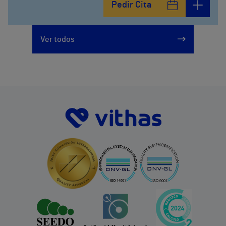
Pedir Cita
928297151
Ver todos