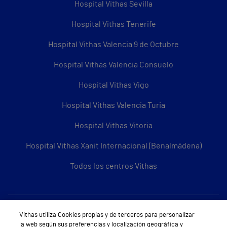
Hospital Vithas Sevilla
Hospital Vithas Tenerife
Hospital Vithas Valencia 9 de Octubre
Hospital Vithas Valencia Consuelo
Hospital Vithas Vigo
Hospital Vithas Valencia Turia
Hospital Vithas Vitoria
Hospital Vithas Xanit Internacional (Benalmádena)
Todos los centros Vithas
Sobre Vithas
Vithas utiliza Cookies propias y de terceros para personalizar
la web según sus preferencias y localización geográfica y