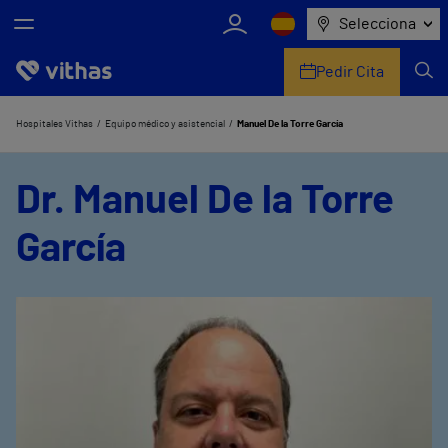
Selecciona
Pedir Cita
Nosotros
Hospitales Vithas
Equipo médico y asistencial
Manuel De la Torre García
Centros
Dr. Manuel De la Torre
Servicios de salud
García
Equipo médico y asistencial
Información útil
Comunicación