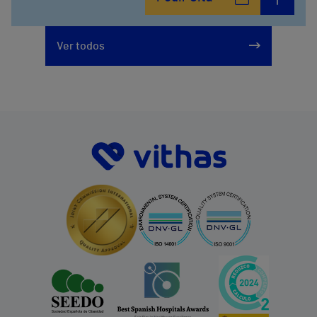
914473400
Ver todos