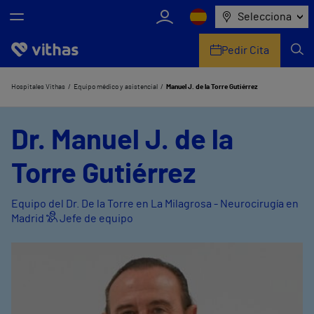
Selecciona
Pedir Cita
Nosotros
Hospitales Vithas
Equipo médico y asistencial
Manuel J. de la Torre Gutiérrez
Centros
Dr. Manuel J. de la
Servicios de salud
Torre Gutiérrez
Equipo médico y asistencial
Equipo del Dr. De la Torre en La Milagrosa - Neurocirugía en
Madrid
Jefe de equipo
Información útil
Comunicación