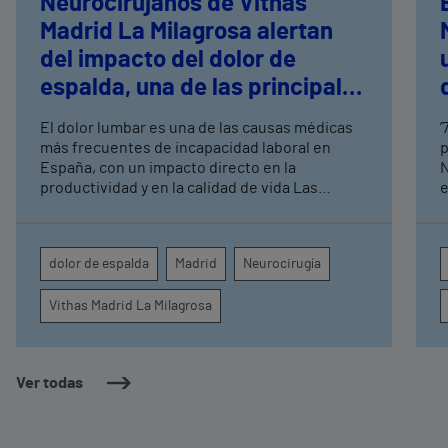
Neurocirujanos de Vithas
Madrid La Milagrosa alertan
del impacto del dolor de
espalda, una de las principales
causas de baja médica en
El dolor lumbar es una de las causas médicas
’
España
más frecuentes de incapacidad laboral en
p
España, con un impacto directo en la
N
productividad y en la calidad de vida Las
e
patologías que más se asocian al dolor lumbar
d
son las hernias discales lumbares, la estenosis
4
del canal lumbar, la degeneración discal
n
dolor de espalda
Madrid
Neurocirugía
lumbar y la inestabilidad vertebral y
t
espondilosis
p
Vithas Madrid La Milagrosa
d
Ver todas