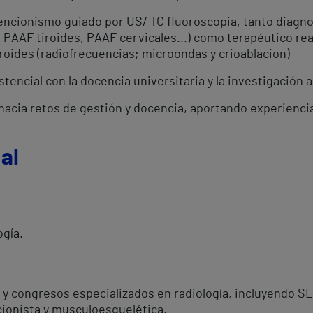
encionismo guiado por US/ TC fluoroscopia, tanto diagnos
 PAAF tiroides, PAAF cervicales...) como terapéutico rea
iroides (radiofrecuencias; microondas y crioablacion)
encial con la docencia universitaria y la investigación a
 hacia retos de gestión y docencia, aportando experienci
al
ogía.
 y congresos especializados en radiología, incluyendo 
cionista y musculoesquelética.