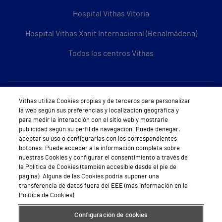
Hospital Vithas Vitoria
Hospital Vithas Xanit Internacional (Benalmádena)
Todos los centros Vithas
Sobre Vithas
Vithas utiliza Cookies propias y de terceros para personalizar
la web según sus preferencias y localización geográfica y
Quiénes somos
para medir la interacción con el sitio web y mostrarle
publicidad según su perfil de navegación. Puede denegar,
Trabajar en Vithas
aceptar su uso o configurarlas con los correspondientes
botones. Puede acceder a la información completa sobre
Teléfono Cita Médica
nuestras Cookies y configurar el consentimiento a través de
la Política de Cookies (también accesible desde el pie de
Teléfono Atención al Cliente
página). Alguna de las Cookies podría suponer una
transferencia de datos fuera del EEE (más información en la
Política de seguridad y salud en el trabajo
Política de Cookies).
Conoce a Supervita
Configuración de cookies