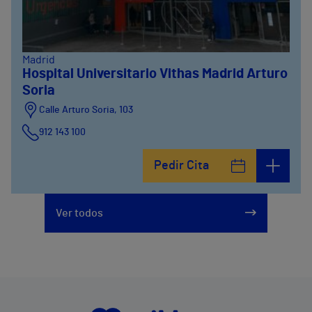
Madrid
Hospital Universitario Vithas Madrid Arturo
Soria
Calle Arturo Soria, 103
912 143 100
Calle Arturo Soria, 105
Pedir Cita
912 143 100
Calle Arturo Soria, 107
Ver todos
912 143 100