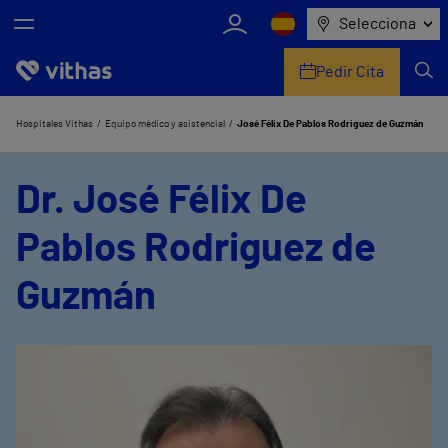
Selecciona
Pedir Cita
Nosotros
Hospitales Vithas
Equipo médico y asistencial
José Félix De Pablos Rodriguez de Guzmán
Centros
Dr. José Félix De
Servicios de salud
Pablos Rodriguez de
Equipo médico y asistencial
Guzmán
Información útil
Comunicación