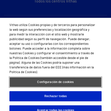
Todos los centros Vithas
Sobre Vithas
Vithas utiliza Cookies propias y de terceros para personalizar
la web según sus preferencias y localización geográfica y
Quiénes somos
para medir la interacción con el sitio web y mostrarle
publicidad según su perfil de navegación. Puede denegar,
Trabajar en Vithas
aceptar su uso o configurarlas con los correspondientes
botones. Puede acceder a la información completa sobre
Teléfono Cita Médica
nuestras Cookies y configurar el consentimiento a través de
la Política de Cookies (también accesible desde el pie de
Teléfono Atención al Cliente
página). Alguna de las Cookies podría suponer una
transferencia de datos fuera del EEE (más información en la
Política de seguridad y salud en el trabajo
Política de Cookies).
Conoce a Supervita
Configuración de cookies
Rechazar todas
Aviso Legal
Política de cookies
Política de privacidad
Mapa web
Protección de datos
Aceptar todas las cookies