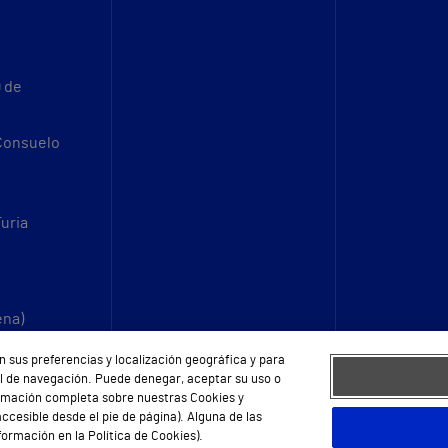
9 de
 Consuelo
Turia
ena)
n sus preferencias y localización geográfica y para
fil de navegación. Puede denegar, aceptar su uso o
ormación completa sobre nuestras Cookies y
ccesible desde el pie de página). Alguna de las
ormación en la Política de Cookies).