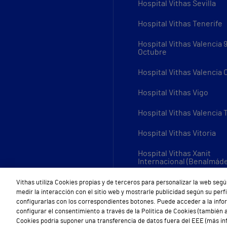
Hospital Vithas Sevilla
Hospital Vithas Tenerife
Hospital Vithas Valencia 
Octubre
Hospital Vithas Valencia
Hospital Vithas Vigo
Hospital Vithas Valencia 
Hospital Vithas Vitoria
Hospital Vithas Xanit
Internacional (Benalmád
Todos los centros Vithas
Vithas utiliza Cookies propias y de terceros para personalizar la web segú
medir la interacción con el sitio web y mostrarle publicidad según su per
configurarlas con los correspondientes botones. Puede acceder a la inf
configurar el consentimiento a través de la Política de Cookies (también a
Cookies podría suponer una transferencia de datos fuera del EEE (más inf