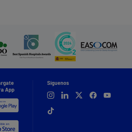
rgate
Síguenos
ra App