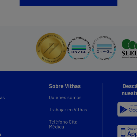
Sobre Vithas
Descá
nuest
vas
Quiénes somos
Trabajar en Vithas
Teléfono Cita
Médica
a