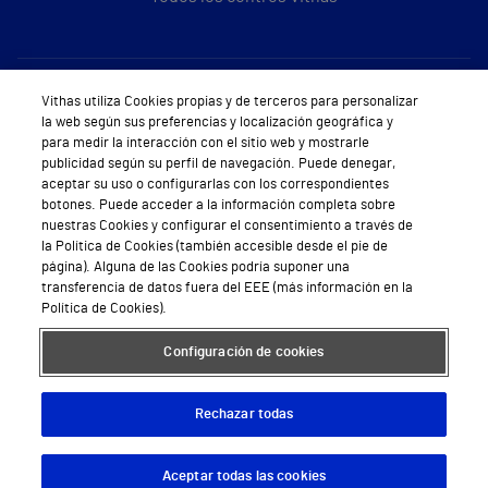
Sobre Vithas
Vithas utiliza Cookies propias y de terceros para personalizar
la web según sus preferencias y localización geográfica y
Quiénes somos
para medir la interacción con el sitio web y mostrarle
publicidad según su perfil de navegación. Puede denegar,
Trabajar en Vithas
aceptar su uso o configurarlas con los correspondientes
botones. Puede acceder a la información completa sobre
Teléfono Cita Médica
nuestras Cookies y configurar el consentimiento a través de
la Política de Cookies (también accesible desde el pie de
Teléfono Atención al Cliente
página). Alguna de las Cookies podría suponer una
transferencia de datos fuera del EEE (más información en la
Política de seguridad y salud en el trabajo
Política de Cookies).
Conoce a Supervita
Configuración de cookies
Rechazar todas
Aviso Legal
Política de cookies
Política de privacidad
Mapa web
Protección de datos
Aceptar todas las cookies
Descargar App
Pedir cita