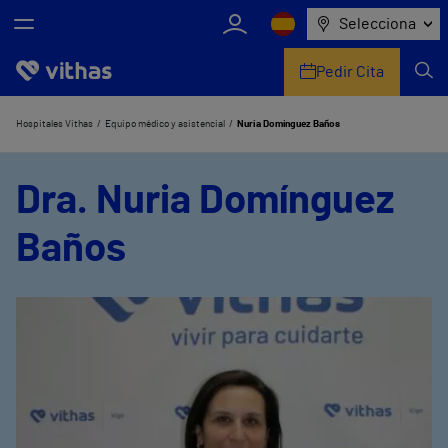
Selecciona
Pedir Cita
Nosotros
Hospitales Vithas
Equipo médico y asistencial
Nuria Domínguez Baños
Centros
Dra. Nuria Domínguez
Servicios de salud
Baños
Equipo médico y asistencial
Información útil
Comunicación