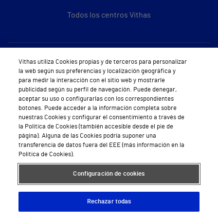
Todos los centros Vithas
Sobre Vithas
Vithas utiliza Cookies propias y de terceros para personalizar
la web según sus preferencias y localización geográfica y
Quiénes somos
para medir la interacción con el sitio web y mostrarle
publicidad según su perfil de navegación. Puede denegar,
Trabajar en Vithas
aceptar su uso o configurarlas con los correspondientes
botones. Puede acceder a la información completa sobre
Teléfono Cita Médica
nuestras Cookies y configurar el consentimiento a través de
la Política de Cookies (también accesible desde el pie de
Teléfono Atención al Cliente
página). Alguna de las Cookies podría suponer una
transferencia de datos fuera del EEE (más información en la
Política de seguridad y salud en el trabajo
Política de Cookies).
Conoce a Supervita
Configuración de cookies
Rechazar todas
Aviso Legal
Política de cookies
Política de privacidad
Mapa web
Protección de datos