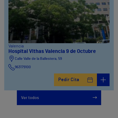
Valencia
Hospital Vithas Valencia 9 de Octubre
Calle Valle de la Ballestera, 59
963179100
Pedir Cita
Ver todos