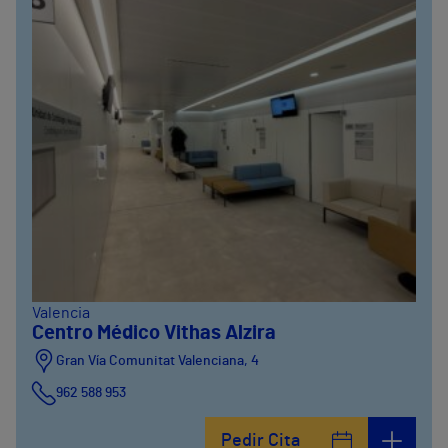
Valencia
Centro Médico Vithas Alzira
Gran Vía Comunitat Valenciana, 4
962 588 953
Pedir Cita