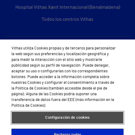
Hospital Vithas Xanit Internacional (Benalmádena)
Todos los centros Vithas
Sobre Vithas
Vithas utiliza Cookies propias y de terceros para personalizar
la web según sus preferencias y localización geográfica y
Quiénes somos
para medir la interacción con el sitio web y mostrarle
publicidad según su perfil de navegación. Puede denegar,
Trabajar en Vithas
aceptar su uso o configurarlas con los correspondientes
botones. Puede acceder a la información completa sobre
Teléfono Cita Médica
nuestras Cookies y configurar el consentimiento a través de
la Política de Cookies (también accesible desde el pie de
Teléfono Atención al Cliente
página). Alguna de las Cookies podría suponer una
transferencia de datos fuera del EEE (más información en la
Política de seguridad y salud en el trabajo
Política de Cookies).
Conoce a Supervita
Configuración de cookies
Rechazar todas