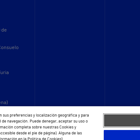
9 de
 Consuelo
Turia
ena)
n sus preferencias y localización geográfica y para
fil de navegación. Puede denegar, aceptar su uso o
ormación completa sobre nuestras Cookies y
ccesible desde el pie de página). Alguna de las
ormación en la Política de Cookies).