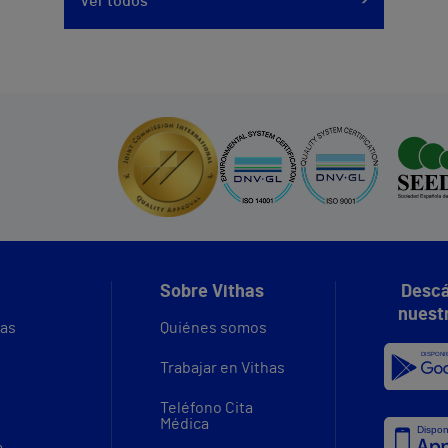
Ver todos
Sobre Vithas
Descá
nuest
vas
Quiénes somos
Trabajar en Vithas
Teléfono Cita
Médica
a