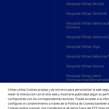
Hospital Vithas Sevilla
Hospital Vithas Tenerife
Hospital Vithas Valencia 
Octubre
Hospital Vithas Valencia
Hospital Vithas Vigo
Hospital Vithas Valencia 
Hospital Vithas Vitoria
Hospital Vithas Xanit
Internacional (Benalmád
Todos los centros Vithas
Vithas utiliza Cookies propias y de terceros para personalizar la web segú
medir la interacción con el sitio web y mostrarle publicidad según su per
configurarlas con los correspondientes botones. Puede acceder a la inf
configurar el consentimiento a través de la Política de Cookies (también a
Cookies podría suponer una transferencia de datos fuera del EEE (más inf