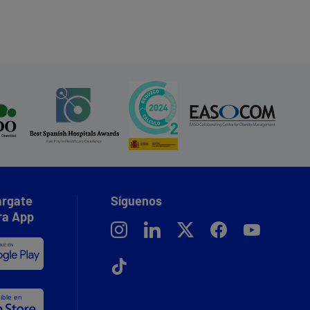
rgate
Síguenos
ra App