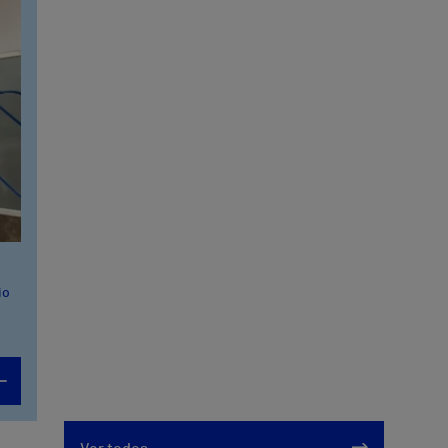
io
o 2)