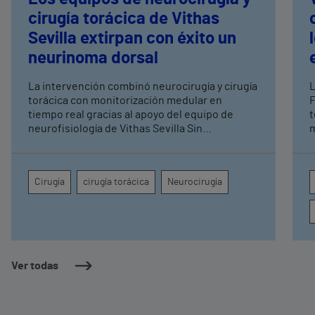
cirugía torácica de Vithas
Sevilla extirpan con éxito un
neurinoma dorsal
La intervención combinó neurocirugía y cirugía
L
torácica con monitorización medular en
F
tiempo real gracias al apoyo del equipo de
t
neurofisiología de Vithas Sevilla Sin
m
intervención, el tumor comprometía la
b
movilidad de ambas piernas, el control de
q
esfínteres y la sensibilidad desde la cadera
p
Cirugía
cirugía torácica
Neurocirugía
hasta la región perianal
Ver todas