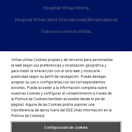
Hospital Vithas Vitoria
Hospital Vithas Xanit Internacional (Benalmádena)
Todos los centros Vithas
Sobre Vithas
Vithas utiliza Cookies propias y de terceros para personalizar
la web según sus preferencias y localización geográfica y
Quiénes somos
para medir la interacción con el sitio web y mostrarle
publicidad según su perfil de navegación. Puede denegar,
Trabajar en Vithas
aceptar su uso o configurarlas con los correspondientes
botones. Puede acceder a la información completa sobre
Teléfono Cita Médica
nuestras Cookies y configurar el consentimiento a través de
la Política de Cookies (también accesible desde el pie de
Teléfono Atención al Cliente
página). Alguna de las Cookies podría suponer una
transferencia de datos fuera del EEE (más información en la
Política de seguridad y salud en el trabajo
Política de Cookies).
Conoce a Supervita
Configuración de cookies