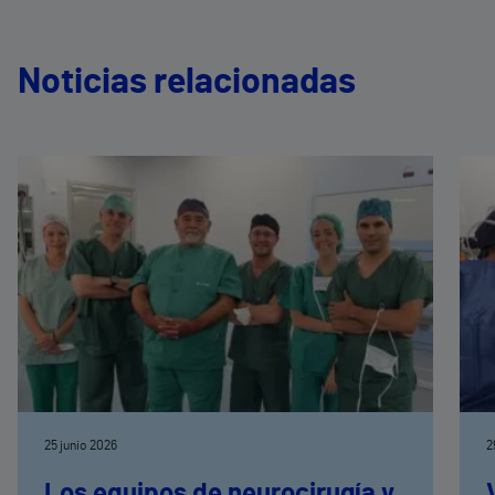
Noticias relacionadas
25 junio 2026
2
Los equipos de neurocirugía y