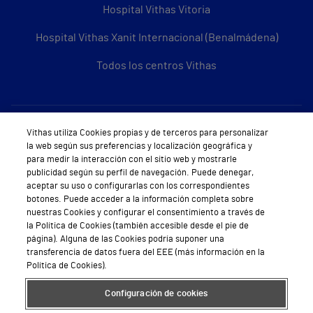
Hospital Vithas Vitoria
Hospital Vithas Xanit Internacional (Benalmádena)
Todos los centros Vithas
Sobre Vithas
Vithas utiliza Cookies propias y de terceros para personalizar
la web según sus preferencias y localización geográfica y
Quiénes somos
para medir la interacción con el sitio web y mostrarle
publicidad según su perfil de navegación. Puede denegar,
Trabajar en Vithas
aceptar su uso o configurarlas con los correspondientes
botones. Puede acceder a la información completa sobre
Teléfono Cita Médica
nuestras Cookies y configurar el consentimiento a través de
la Política de Cookies (también accesible desde el pie de
Teléfono Atención al Cliente
página). Alguna de las Cookies podría suponer una
transferencia de datos fuera del EEE (más información en la
Política de seguridad y salud en el trabajo
Política de Cookies).
Conoce a Supervita
Configuración de cookies