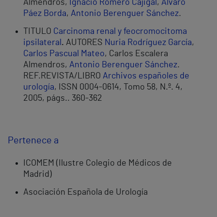
Almendros,
Ignacio Romero Cajigal
,
Álvaro
Páez Borda
,
Antonio Berenguer Sánchez
.
TITULO
Carcinoma renal y feocromocitoma
ipsilateral
.
AUTORES
Nuria Rodríguez García
,
Carlos Pascual Mateo
, Carlos Escalera
Almendros,
Antonio Berenguer Sánchez
.
REF.REVISTA/LIBRO
Archivos españoles de
urología
, ISSN 0004-0614, Tomo 58, N.º. 4,
2005, págs.. 360-362
Pertenece a
ICOMEM (Ilustre Colegio de Médicos de
Madrid)
Asociación Española de Urología