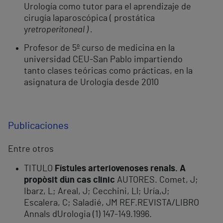
Urología como tutor para el aprendizaje de
cirugía laparoscópica ( prostática
y
retroperitoneal ) .
Profesor de 5º curso de medicina en la
universidad CEU-San Pablo impartiendo
tanto clases teóricas como prácticas, en la
asignatura de Urología desde 2010
Publicaciones
Entre otros
TITULO
Fístules arteriovenoses renals. A
propòsit d´un cas clinic
AUTORES. Comet, J;
Ibarz, L; Areal, J; Cecchini, Ll; Uría,J;
Escalera, C; Saladié, JM REF.REVISTA/LIBRO
Annals d´Urologia (1) 147-149.1996.