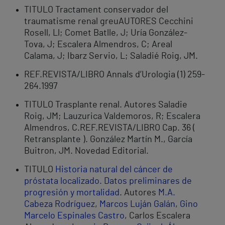
TITULO Tractament conservador del
traumatisme renal greuAUTORES Cecchini
Rosell, Ll; Comet Batlle, J; Uría González-
Tova, J; Escalera Almendros, C; Areal
Calama, J; Ibarz Servio, L; Saladié Roig, JM.
REF.REVISTA/LIBRO Annals d’Urologia (1) 259-
264.1997
TITULO Trasplante renal. Autores Saladie
Roig, JM; Lauzurica Valdemoros, R; Escalera
Almendros, C.REF.REVISTA/LIBRO Cap. 36 (
Retransplante ). González Martín M., García
Buitron, JM. Novedad Editorial.
TITULO
Historia natural del cáncer de
próstata localizado. Datos preliminares de
progresión y mortalidad
. Autores
M.A.
Cabeza Rodríguez
,
Marcos Luján Galán
,
Gino
Marcelo Espinales Castro
, Carlos Escalera