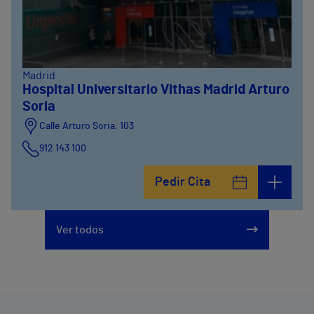
Madrid
Hospital Universitario Vithas Madrid Arturo
Soria
Calle Arturo Soria, 103
912 143 100
Calle Arturo Soria, 105
Pedir Cita
912 143 100
Calle Arturo Soria, 107
Ver todos
912 143 100