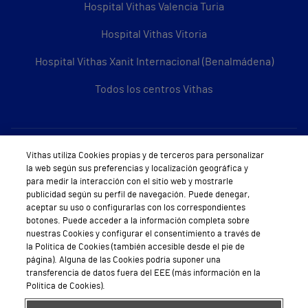
Hospital Vithas Valencia Turia
Hospital Vithas Vitoria
Hospital Vithas Xanit Internacional (Benalmádena)
Todos los centros Vithas
Sobre Vithas
Vithas utiliza Cookies propias y de terceros para personalizar
la web según sus preferencias y localización geográfica y
Quiénes somos
para medir la interacción con el sitio web y mostrarle
publicidad según su perfil de navegación. Puede denegar,
Trabajar en Vithas
aceptar su uso o configurarlas con los correspondientes
botones. Puede acceder a la información completa sobre
Teléfono Cita Médica
nuestras Cookies y configurar el consentimiento a través de
la Política de Cookies (también accesible desde el pie de
Teléfono Atención al Cliente
página). Alguna de las Cookies podría suponer una
transferencia de datos fuera del EEE (más información en la
Política de seguridad y salud en el trabajo
Política de Cookies).