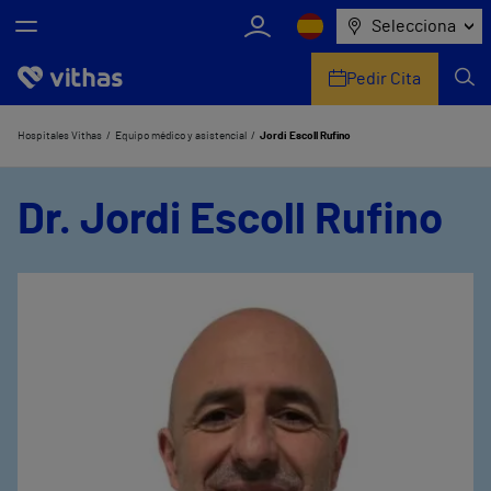
Selecciona
Pedir Cita
Nosotros
Hospitales Vithas
Equipo médico y asistencial
Jordi Escoll Rufino
Centros
Dr. Jordi Escoll Rufino
Servicios de salud
Equipo médico y asistencial
Información útil
Comunicación