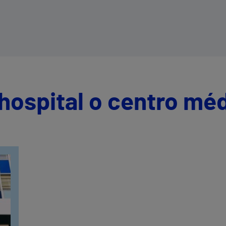
técnicas pioneras mínimamente
invasivas y terapias biológicas de
vanguardia
hospital o centro mé