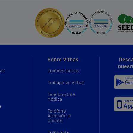
Sobre Vithas
Descá
nuest
vas
Quiénes somos
Trabajar en Vithas
Teléfono Cita
Médica
a
Teléfono
Atención al
Cliente
Política de