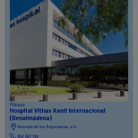
Málaga
Hospital Vithas Xanit Internacional
(Benalmádena)
Avenida de los Argonautas, s/n
952 367 190