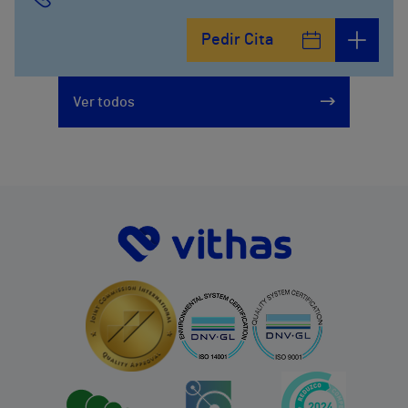
Avenida del Cosmo , 4
Pedir Cita
952 56 19 51
Ver todos