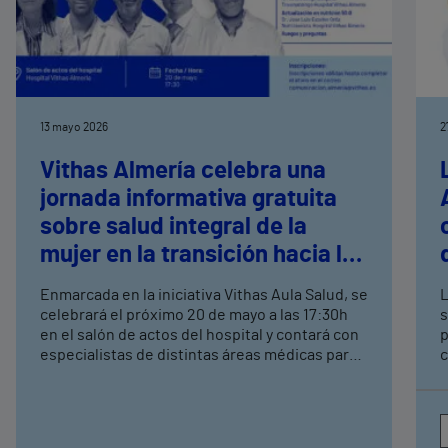
13 mayo 2026
2
Vithas Almería celebra una
jornada informativa gratuita
sobre salud integral de la
mujer en la transición hacia la
menopausia
Enmarcada en la iniciativa Vithas Aula Salud, se
L
celebrará el próximo 20 de mayo a las 17:30h
s
en el salón de actos del hospital y contará con
p
especialistas de distintas áreas médicas para
c
abordar los principales cambios asociados a la
E
menopausia
A
h
s