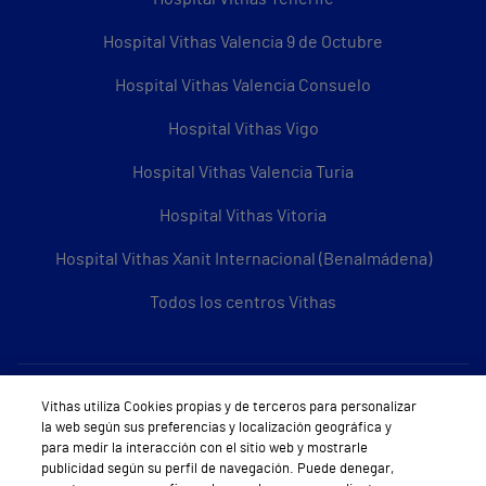
Hospital Vithas Valencia 9 de Octubre
Hospital Vithas Valencia Consuelo
Hospital Vithas Vigo
Hospital Vithas Valencia Turia
Hospital Vithas Vitoria
Hospital Vithas Xanit Internacional (Benalmádena)
Todos los centros Vithas
Sobre Vithas
Vithas utiliza Cookies propias y de terceros para personalizar
la web según sus preferencias y localización geográfica y
Quiénes somos
para medir la interacción con el sitio web y mostrarle
publicidad según su perfil de navegación. Puede denegar,
Trabajar en Vithas