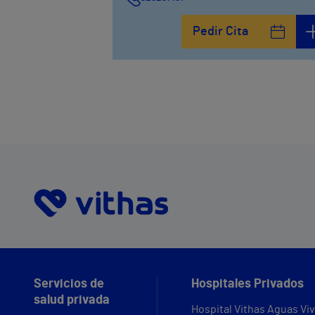
Calle León y Castillo, 294
Pedir Cita
928297151
Servicios de
Hospitales Privados
salud privada
Hospital Vithas Aguas Vi