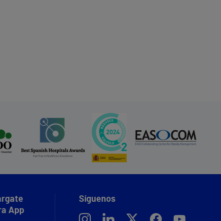
rgate
Síguenos
ra App