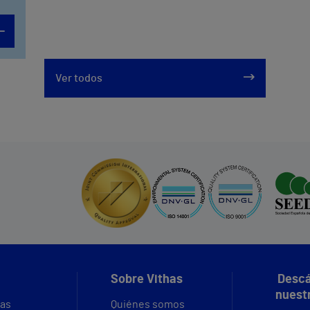
Ver todos
Sobre Vithas
Descá
nuest
vas
Quiénes somos