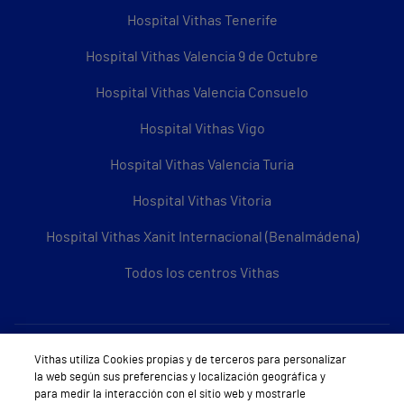
Hospital Vithas Tenerife
Hospital Vithas Valencia 9 de Octubre
Hospital Vithas Valencia Consuelo
Hospital Vithas Vigo
Hospital Vithas Valencia Turia
Hospital Vithas Vitoria
Hospital Vithas Xanit Internacional (Benalmádena)
Todos los centros Vithas
Sobre Vithas
Vithas utiliza Cookies propias y de terceros para personalizar
la web según sus preferencias y localización geográfica y
Quiénes somos
para medir la interacción con el sitio web y mostrarle