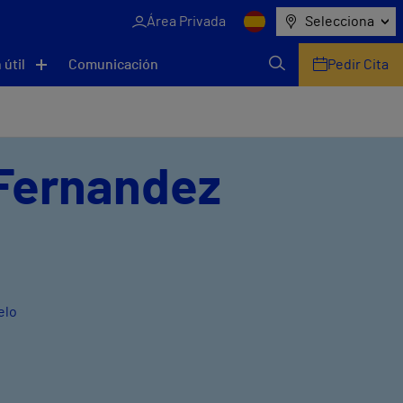
Área Privada
Selecciona
 útil
Comunicación
Pedir Cita
 Fernandez
elo