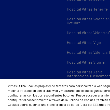
Hospital Vithas Tenerife
Hospital Vithas Valencia 
Octubre
Hospital Vithas Valencia
Hospital Vithas Vigo
Hospital Vithas Valencia 
Hospital Vithas Vitoria
Hospital Vithas Xanit
Internacional (Benalmád
Todos los centros Vithas
Vithas utiliza Cookies propias y de terceros para personalizar la web segú
medir la interacción con el sitio web y mostrarle publicidad según su per
configurarlas con los correspondientes botones. Puede acceder a la inf
configurar el consentimiento a través de la Política de Cookies (también a
Cookies podría suponer una transferencia de datos fuera del EEE (más inf