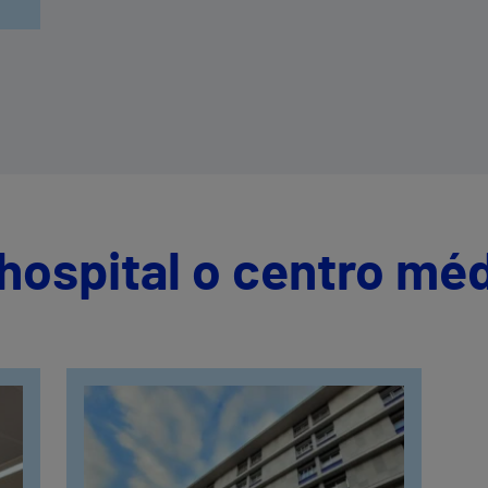
er
a
hospital o centro mé