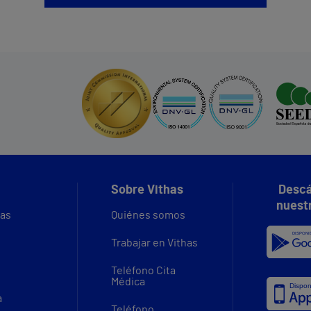
Sobre Vithas
Descá
nuest
vas
Quiénes somos
Trabajar en Vithas
Teléfono Cita
Médica
a
Teléfono