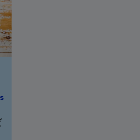
ás
y
n