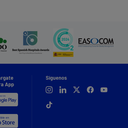
rgate
Síguenos
ra App