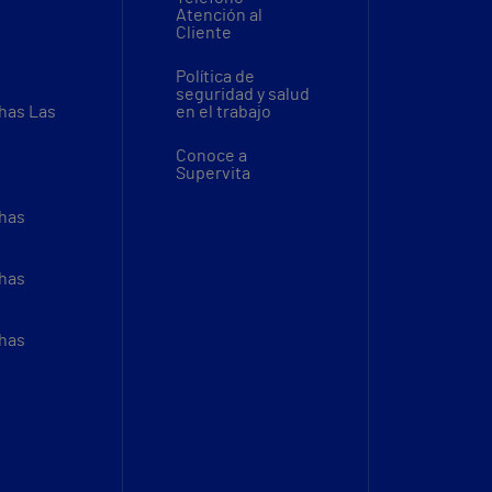
Atención al
Cliente
Política de
seguridad y salud
thas Las
en el trabajo
Conoce a
Supervita
thas
thas
thas