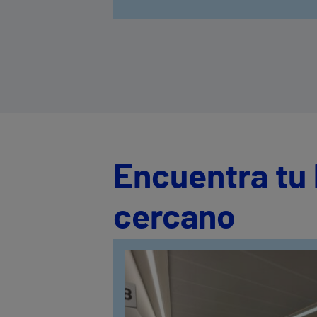
gases o la pesadez digestiva suelen s
algunas de las molestias más
frecuentes Los hospitales Vithas de l
Comunidad Valenciana insisten en la
importancia de la prevención y el
diagnóstico precoz
Encuentra tu 
cercano