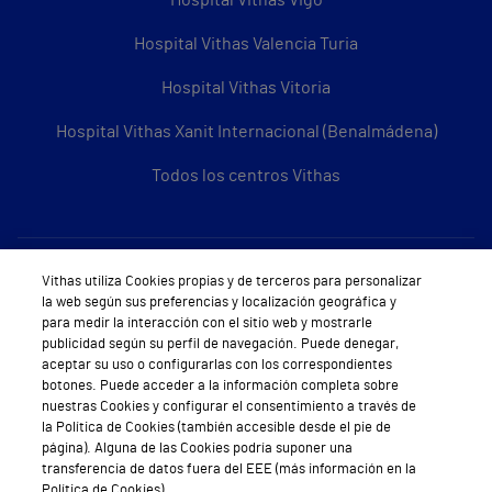
Hospital Vithas Valencia Turia
Hospital Vithas Vitoria
Hospital Vithas Xanit Internacional (Benalmádena)
Todos los centros Vithas
Sobre Vithas
Vithas utiliza Cookies propias y de terceros para personalizar
la web según sus preferencias y localización geográfica y
Quiénes somos
para medir la interacción con el sitio web y mostrarle
publicidad según su perfil de navegación. Puede denegar,
Trabajar en Vithas
aceptar su uso o configurarlas con los correspondientes
botones. Puede acceder a la información completa sobre
Teléfono Cita Médica
nuestras Cookies y configurar el consentimiento a través de
la Política de Cookies (también accesible desde el pie de
Teléfono Atención al Cliente
página). Alguna de las Cookies podría suponer una
transferencia de datos fuera del EEE (más información en la
Política de seguridad y salud en el trabajo
Política de Cookies).