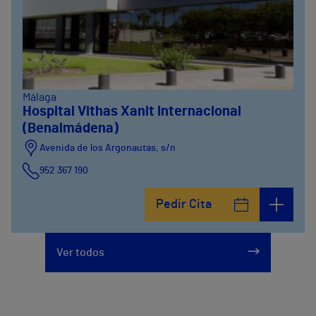
Málaga
Hospital Vithas Xanit Internacional
(Benalmádena)
Avenida de los Argonautas, s/n
952 367 190
Avenida del Cosmo , 4
Pedir Cita
952 56 19 51
Ver todos