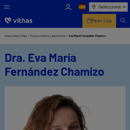
Selecciona
Pedir Cita
Nosotros
Hospitales Vithas
Equipo médico y asistencial
Eva María Fernández Chamizo
Centros
Dra. Eva María
Servicios de salud
Fernández Chamizo
Equipo médico y asistencial
Información útil
Comunicación