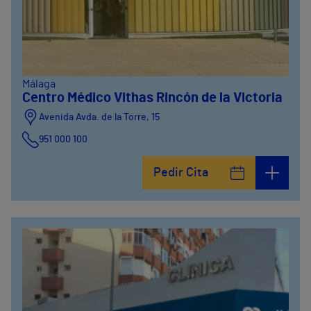
Málaga
Centro Médico Vithas Rincón de la Victoria
Avenida Avda. de la Torre, 15
951 000 100
Calle Matías Gálvez, 1
Pedir Cita
951 000 100
Calle Valido del Rey, 5
951 000 100