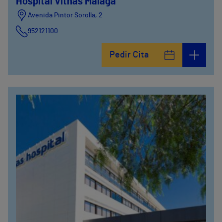
Hospital Vithas Málaga
Avenida Pintor Sorolla, 2
952121100
Calle De la Era , 6
Pedir Cita
952121100
Avenida Pintor Sorolla, 2
635319819