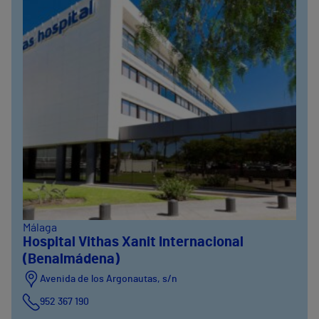
Málaga
Hospital Vithas Xanit Internacional
(Benalmádena)
Avenida de los Argonautas, s/n
952 367 190