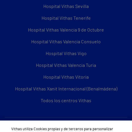
Hospital Vithas Sevilla
Hospital Vithas Tenerife
Hospital Vithas Valencia 9 de Octubre
Hospital Vithas Valencia Consuelo
Hospital Vithas Vigo
Hospital Vithas Valencia Turia
Hospital Vithas Vitoria
Hospital Vithas Xanit Internacional (Benalmádena)
Todos los centros Vithas
Sobre Vithas
Vithas utiliza Cookies propias y de terceros para personalizar