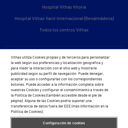
Hospital Vithas Vitoria
Hospital Vithas Xanit Internacional (Benalmádena)
Todos los centros Vithas
Sobre Vithas
Vithas utiliza Cookies propias y de terceros para personalizar
la web según sus preferencias y localización geográfica y
Quiénes somos
para medir la interacción con el sitio web y mostrarle
publicidad según su perfil de navegación. Puede denegar,
Trabajar en Vithas
aceptar su uso o configurarlas con los correspondientes
botones. Puede acceder a la información completa sobre
Teléfono Cita Médica
nuestras Cookies y configurar el consentimiento a través de
la Política de Cookies (también accesible desde el pie de
Teléfono Atención al Cliente
página). Alguna de las Cookies podría suponer una
transferencia de datos fuera del EEE (más información en la
Política de seguridad y salud en el trabajo
Política de Cookies).
Conoce a Supervita
Configuración de cookies