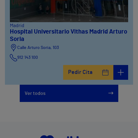
Madrid
Hospital Universitario Vithas Madrid Arturo
Soria
Calle Arturo Soria, 103
912 143 100
Calle Arturo Soria, 105
Pedir Cita
912 143 100
Calle Arturo Soria, 107
Ver todos
912 143 100