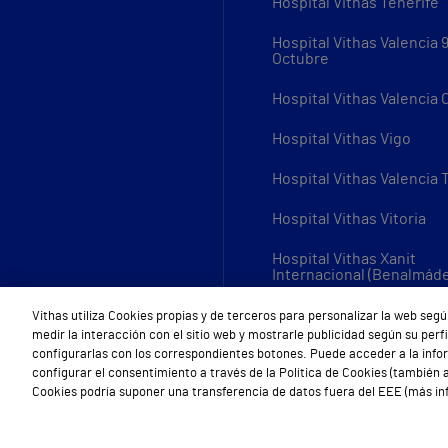
Hospital Vithas Tenerife
Hospital Vithas Valencia 
Octubre
Hospital Vithas Valencia
Hospital Vithas Vigo
Hospital Vithas Valencia 
Hospital Vithas Vitoria
Hospital Vithas Xanit
Internacional (Benalmád
Todos los centros Vithas
Vithas utiliza Cookies propias y de terceros para personalizar la web segú
medir la interacción con el sitio web y mostrarle publicidad según su per
configurarlas con los correspondientes botones. Puede acceder a la inf
configurar el consentimiento a través de la Política de Cookies (también a
Cookies podría suponer una transferencia de datos fuera del EEE (más inf
Aviso Legal
Política de cookies
Política de privacidad
Mapa w