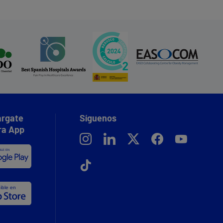
rgate
Síguenos
ra App