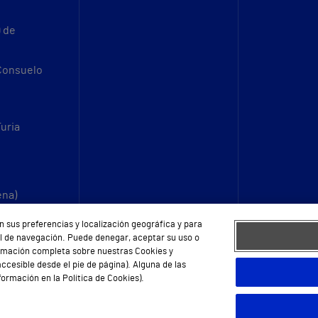
9 de
 Consuelo
Turia
ena)
n sus preferencias y localización geográfica y para
fil de navegación. Puede denegar, aceptar su uso o
ormación completa sobre nuestras Cookies y
ccesible desde el pie de página). Alguna de las
ormación en la Política de Cookies).
eb
Protección de datos