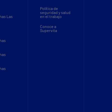
Política de
seguridad y salud
thas Las
en el trabajo
Conoce a
Supervita
thas
thas
thas