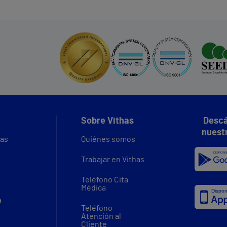
Sobre Vithas
Descá
nuest
vas
Quiénes somos
Trabajar en Vithas
Teléfono Cita
Médica
a
Teléfono
Atención al
Cliente