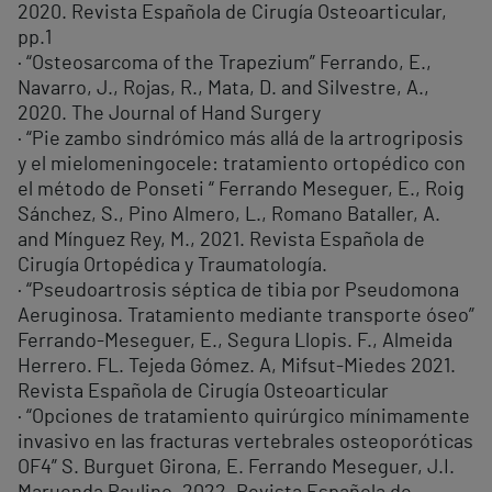
2020. Revista Española de Cirugía Osteoarticular,
pp.1
· “Osteosarcoma of the Trapezium” Ferrando, E.,
Navarro, J., Rojas, R., Mata, D. and Silvestre, A.,
2020. The Journal of Hand Surgery
· “Pie zambo sindrómico más allá de la artrogriposis
y el mielomeningocele: tratamiento ortopédico con
el método de Ponseti “ Ferrando Meseguer, E., Roig
Sánchez, S., Pino Almero, L., Romano Bataller, A.
and Mínguez Rey, M., 2021. Revista Española de
Cirugía Ortopédica y Traumatología.
· “Pseudoartrosis séptica de tibia por Pseudomona
Aeruginosa. Tratamiento mediante transporte óseo”
Ferrando-Meseguer, E., Segura Llopis. F., Almeida
Herrero. FL. Tejeda Gómez. A, Mifsut-Miedes 2021.
Revista Española de Cirugía Osteoarticular
· “Opciones de tratamiento quirúrgico mínimamente
invasivo en las fracturas vertebrales osteoporóticas
OF4” S. Burguet Girona, E. Ferrando Meseguer, J.I.