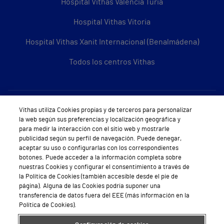
Hospital Vithas Valencia Turia
Hospital Vithas Vitoria
Hospital Vithas Xanit Internacional (Benalmádena)
Todos los centros Vithas
Sobre Vithas
Vithas utiliza Cookies propias y de terceros para personalizar
la web según sus preferencias y localización geográfica y
Quiénes somos
para medir la interacción con el sitio web y mostrarle
publicidad según su perfil de navegación. Puede denegar,
Trabajar en Vithas
aceptar su uso o configurarlas con los correspondientes
botones. Puede acceder a la información completa sobre
Teléfono Cita Médica
nuestras Cookies y configurar el consentimiento a través de
la Política de Cookies (también accesible desde el pie de
Teléfono Atención al Cliente
página). Alguna de las Cookies podría suponer una
transferencia de datos fuera del EEE (más información en la
Política de seguridad y salud en el trabajo
Política de Cookies).