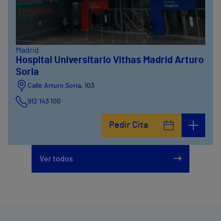
Madrid
Hospital Universitario Vithas Madrid Arturo
Soria
Calle Arturo Soria, 103
912 143 100
Calle Arturo Soria, 105
Pedir Cita
912 143 100
Calle Arturo Soria, 107
Ver todos
912 143 100