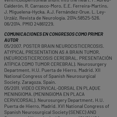
ventriculoperitoneal shunt into the heart. F. Abreu-
Calderón, R. Carrasco-Moro, E.E. Ferreira-Martins,
J. Miguelena-Hycka, A.J. Fernández-Orue, L. Ley-
Urzáiz. Revista de Neurología. 2014;58525-526.
06/2014. PMID 24861229.
COMUNICACIONES EN CONGRESOS COMO PRIMER
AUTOR
05/2007. POSTER BRAIN NEUROCISTICERCOSIS.
ATYPICAL PRESENTATION AS A BRAIN TUMOR.
(NEUROCISTICERCOSIS CEREBRAL. PRESENTACIÓN
ATÍPICA COMO TUMOR CEREBRAL). Neurosurgery
Department, H.U. Puerta de Hierro, Madrid. XII
National Congress of Spanish Neurosurgical
Society. Zaragoza, Spain.
05/2011. VIDEO CERVICAL-DORSAL EN PLAQUE
MENINGIOMA. (MENINGIOMA EN PLACA
CERVICORSAL). Neurosurgery Department, H.U.
Puerta de Hierro, Madrid. XVI National Congress of
Spanish Neurosurgical Society (SENEC) AND