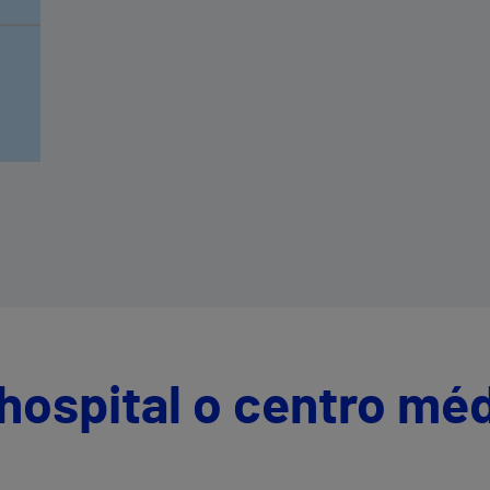
a
on
hospital o centro mé