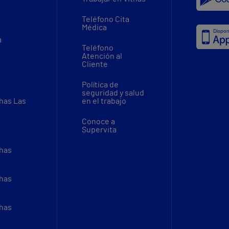
Teléfono Cita
Médica
a
Teléfono
Atención al
Cliente
Política de
seguridad y salud
thas Las
en el trabajo
Conoce a
Supervita
thas
thas
thas