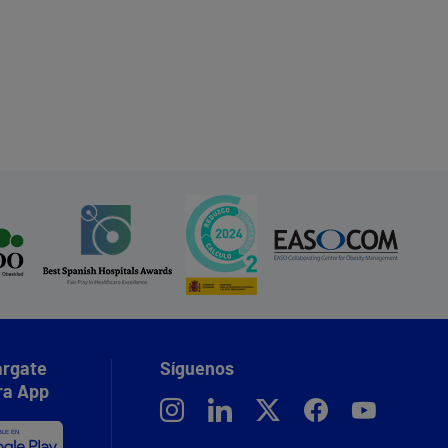
rgate
Síguenos
ra App