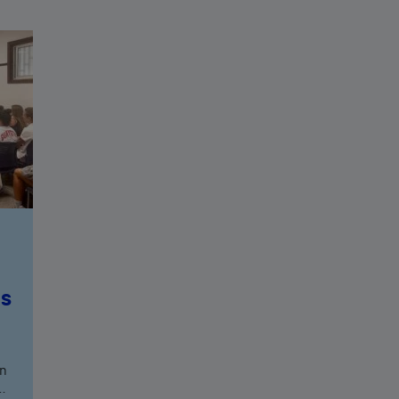
as
en