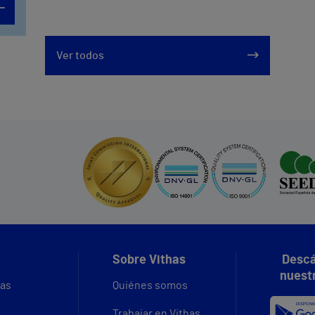
Ver todos
Sobre Vithas
Descá
nuest
vas
Quiénes somos
Trabajar en Vithas