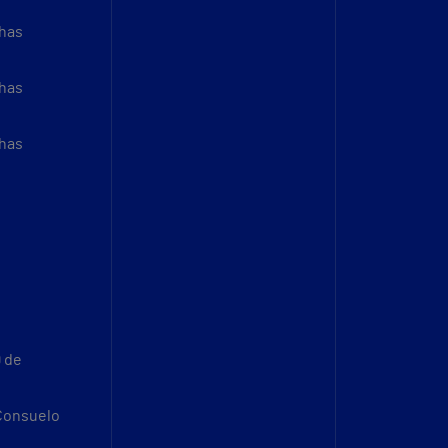
thas
thas
thas
9 de
 Consuelo