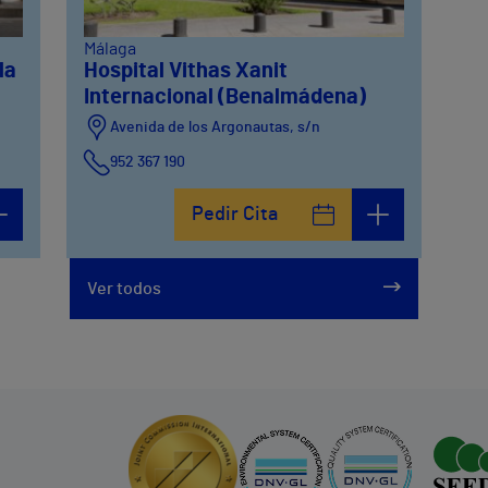
Málaga
la
Hospital Vithas Xanit
Internacional (Benalmádena)
Avenida de los Argonautas, s/n
952 367 190
Avenida del Cosmo , 4
Pedir Cita
952 56 19 51
Ver todos