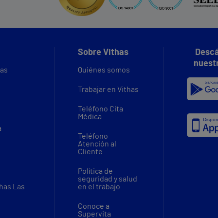
Sobre Vithas
Descá
nuest
vas
Quiénes somos
Trabajar en Vithas
Teléfono Cita
Médica
a
Teléfono
Atención al
Cliente
Política de
seguridad y salud
thas Las
en el trabajo
Conoce a
Supervita