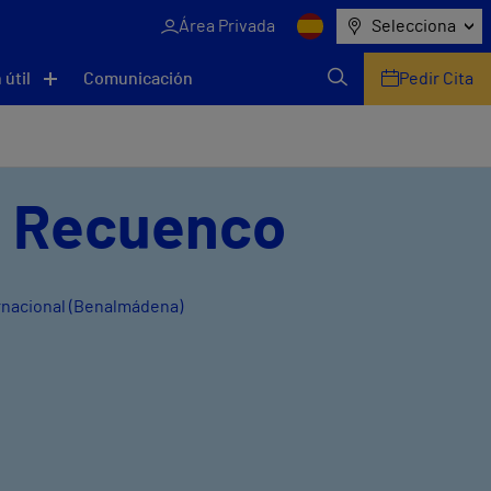
Área Privada
Selecciona
 útil
Comunicación
Pedir Cita
è Recuenco
ernacional (Benalmádena)