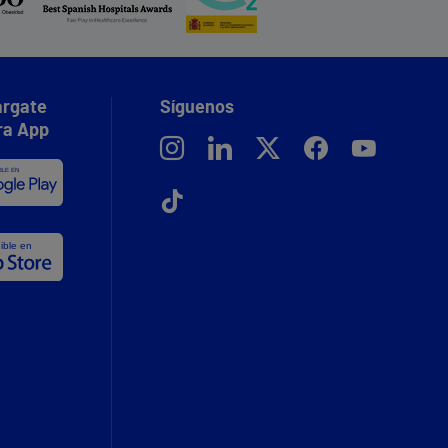
rgate
Síguenos
ra App