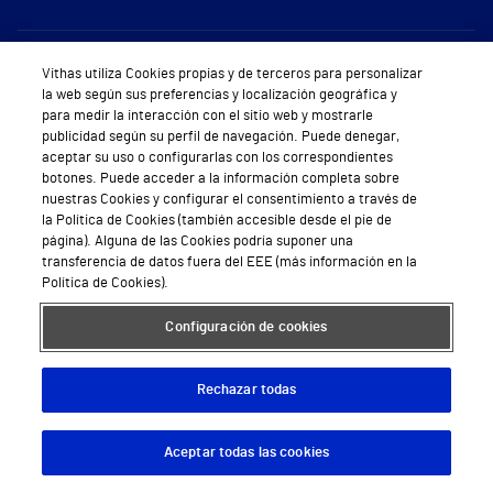
Sobre Vithas
Vithas utiliza Cookies propias y de terceros para personalizar
la web según sus preferencias y localización geográfica y
Quiénes somos
para medir la interacción con el sitio web y mostrarle
publicidad según su perfil de navegación. Puede denegar,
Trabajar en Vithas
aceptar su uso o configurarlas con los correspondientes
botones. Puede acceder a la información completa sobre
Teléfono Cita Médica
nuestras Cookies y configurar el consentimiento a través de
la Política de Cookies (también accesible desde el pie de
Teléfono Atención al Cliente
página). Alguna de las Cookies podría suponer una
transferencia de datos fuera del EEE (más información en la
Política de seguridad y salud en el trabajo
Política de Cookies).
Conoce a Supervita
Configuración de cookies
Rechazar todas
Aviso Legal
Política de cookies
Política de privacidad
Mapa web
Protección de datos
Aceptar todas las cookies
Descargar App
Pedir cita
© 2026 Vithas. Todos los derechos reservados.