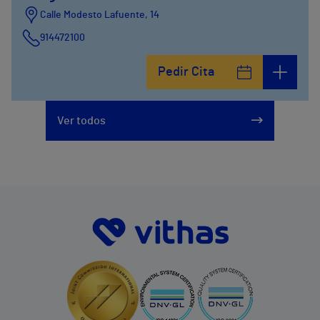
Calle Modesto Lafuente, 14
914472100
Calle Fernández de la Hoz, 45
Pedir Cita
914473400
Ver todos