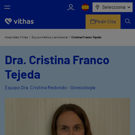
Selecciona
Pedir Cita
Nosotros
Hospitales Vithas
Equipo médico y asistencial
Cristina Franco Tejeda
Centros
Dra. Cristina Franco
Servicios de salud
Tejeda
Equipo médico y asistencial
Equipo Dra. Cristina Redondo - Ginecología
Información útil
Comunicación