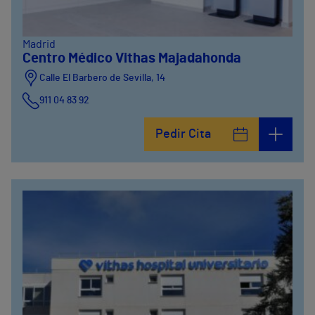
Madrid
Centro Médico Vithas Majadahonda
Calle El Barbero de Sevilla, 14
911 04 83 92
Pedir Cita