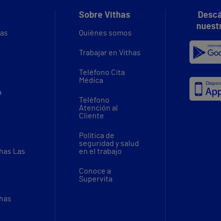
Sobre Vithas
Descá
nuest
vas
Quiénes somos
Trabajar en Vithas
Teléfono Cita
Médica
a
Teléfono
Atención al
Cliente
Política de
seguridad y salud
thas Las
en el trabajo
Conoce a
Supervita
thas