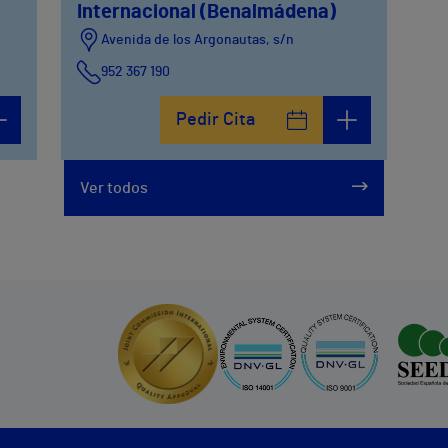
Internacional (Benalmádena)
Avenida de los Argonautas, s/n
952 367 190
Avenida del Cosmo , 4
Pedir Cita
952 56 19 51
Ver todos