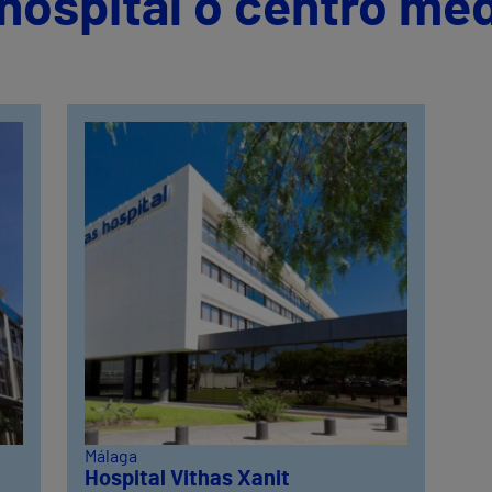
hospital o centro mé
Málaga
Hospital Vithas Xanit