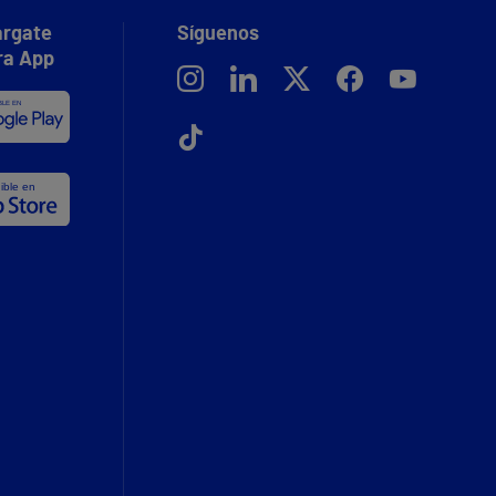
rgate
Síguenos
ra App