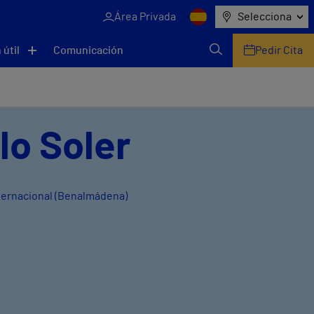
Área Privada
Selecciona
 útil
Comunicación
Pedir Cita
lo Soler
nternacional (Benalmádena)