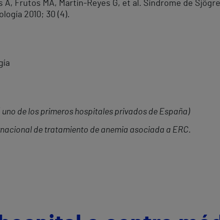
es A, Frutos MA, Martín-Reyes G, et al. Síndrome de Sjögr
logía 2010; 30 (4).
gía
( uno de los primeros hospitales privados de España)
ernacional de tratamiento de anemia asociada a ERC.