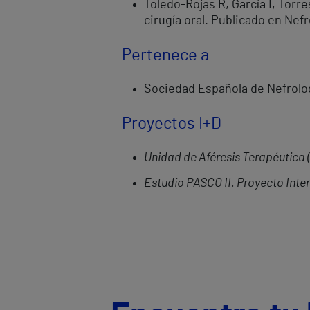
Toledo-Rojas R, García I, Torr
cirugía oral. Publicado en Nefro
Pertenece a
Sociedad Española de Nefrolo
Proyectos I+D
Unidad de Aféresis Terapéutica 
Estudio PASCO II. Proyecto Int