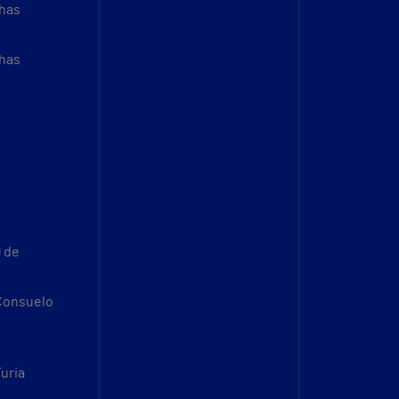
thas
thas
9 de
 Consuelo
Turia