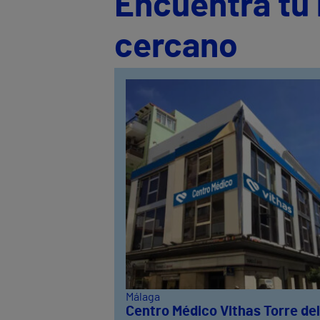
Encuentra tu 
cercano
Málaga
Centro Médico Vithas Torre del