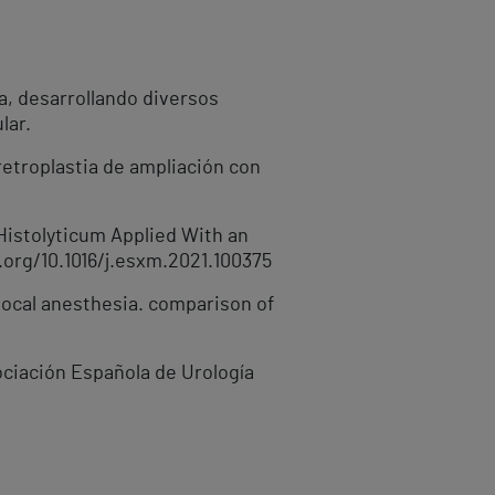
a, desarrollando diversos
lar.
retroplastia de ampliación con
 Histolyticum Applied With an
i.org/10.1016/j.esxm.2021.100375
 local anesthesia. comparison of
ociación Española de Urología