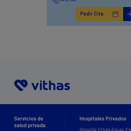
Calle De la Era , 6
Pedir Cita
952121100
Avenida Pintor Sorolla, 2
635319819
Servicios de
Hospitales Privados
salud privada
Hospital Vithas Aguas Vi