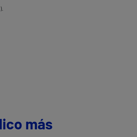
).
dico más