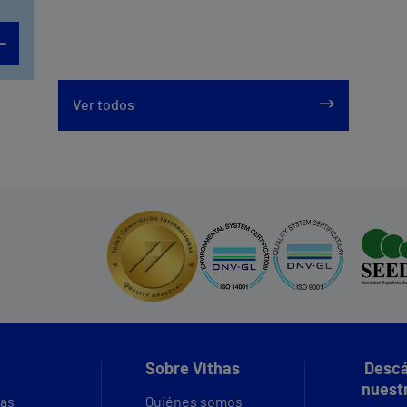
Ver todos
Sobre Vithas
Descá
nuest
vas
Quiénes somos