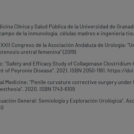
cina Clínica y Salud Pública de la Universidad de Granad
ampo de la inmunología, células madres e ingeniería tisu
XXXII Congreso de la Asociación Andaluza de Urología: “U
stenosis uretral femenina” (2019)
e: “Safety and Efficacy Study of Collagenase Clostridium
t of Peyronie Disease”. 2021. ISBN 2050-1161. https://do
ual Medicine: “Penile curvature corrective surgery under
esthesia”. 2020. ISBN 1743-6109
luación General: Semiología y Exploración Urológica”. As
-0