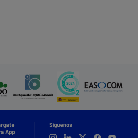
rgate
Síguenos
ra App