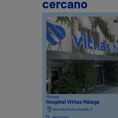
cercano
Málaga
Hospital Vithas Málaga
Avenida Pintor Sorolla, 2
952121100