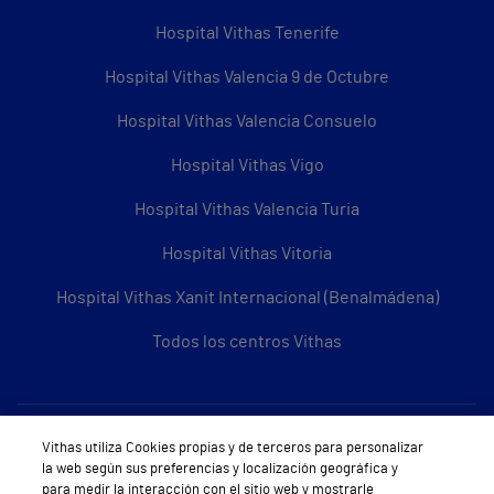
Hospital Vithas Tenerife
Hospital Vithas Valencia 9 de Octubre
Hospital Vithas Valencia Consuelo
Hospital Vithas Vigo
Hospital Vithas Valencia Turia
Hospital Vithas Vitoria
Hospital Vithas Xanit Internacional (Benalmádena)
Todos los centros Vithas
Sobre Vithas
Vithas utiliza Cookies propias y de terceros para personalizar
la web según sus preferencias y localización geográfica y
Quiénes somos
para medir la interacción con el sitio web y mostrarle