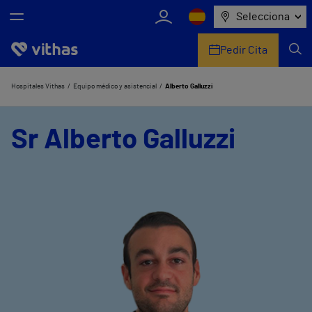
Selecciona
Pedir Cita
Nosotros
Hospitales Vithas
Equipo médico y asistencial
Alberto Galluzzi
Centros
Sr Alberto Galluzzi
Servicios de salud
Equipo médico y asistencial
Información útil
Comunicación