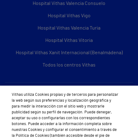
Hospital Vithas Valencia Consuelo
Hospital Vithas Vigo
Hospital Vithas Valencia Turia
Hospital Vithas Vitoria
Hospital Vithas Xanit Internacional (Benalmádena)
Todos los centros Vithas
Sobre Vithas
Vithas utiliza Cookies propias y de terceros para personalizar
la web según sus preferencias y localización geográfica y
Quiénes somos
para medir la interacción con el sitio web y mostrarle
publicidad según su perfil de navegación. Puede denegar,
Trabajar en Vithas
aceptar su uso o configurarlas con los correspondientes
botones. Puede acceder a la información completa sobre
Teléfono Cita Médica
nuestras Cookies y configurar el consentimiento a través de
la Política de Cookies (también accesible desde el pie de