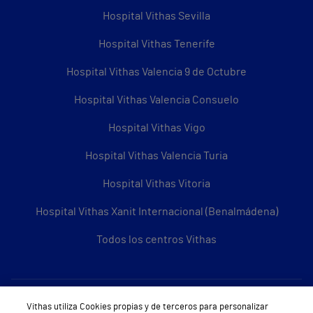
Hospital Vithas Sevilla
Hospital Vithas Tenerife
Hospital Vithas Valencia 9 de Octubre
Hospital Vithas Valencia Consuelo
Hospital Vithas Vigo
Hospital Vithas Valencia Turia
Hospital Vithas Vitoria
Hospital Vithas Xanit Internacional (Benalmádena)
Todos los centros Vithas
Sobre Vithas
Vithas utiliza Cookies propias y de terceros para personalizar