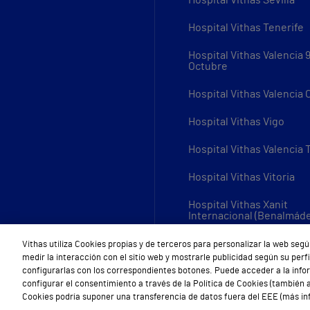
Hospital Vithas Tenerife
Hospital Vithas Valencia 
Octubre
Hospital Vithas Valencia
Hospital Vithas Vigo
Hospital Vithas Valencia 
Hospital Vithas Vitoria
Hospital Vithas Xanit
Internacional (Benalmád
Todos los centros Vithas
Vithas utiliza Cookies propias y de terceros para personalizar la web segú
medir la interacción con el sitio web y mostrarle publicidad según su per
configurarlas con los correspondientes botones. Puede acceder a la inf
configurar el consentimiento a través de la Política de Cookies (también a
Cookies podría suponer una transferencia de datos fuera del EEE (más inf