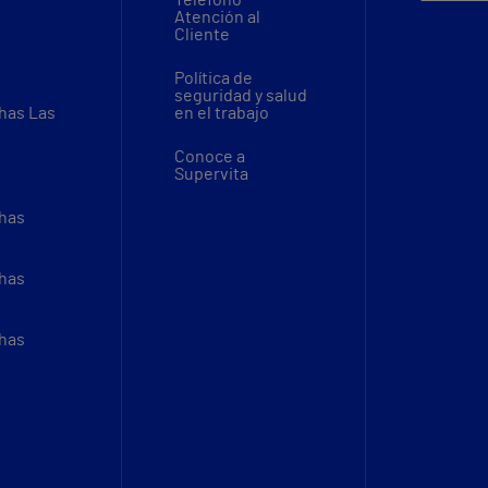
Atención al
Cliente
Política de
seguridad y salud
thas Las
en el trabajo
Conoce a
Supervita
thas
thas
thas