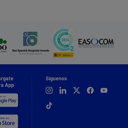
rgate
Síguenos
ra App