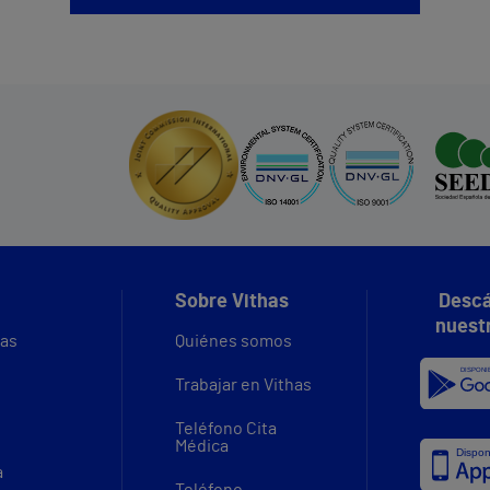
Sobre Vithas
Descá
nuest
vas
Quiénes somos
Trabajar en Vithas
Teléfono Cita
Médica
a
Teléfono